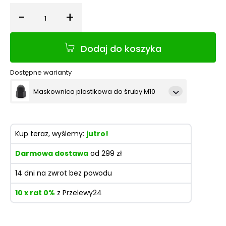
-
+
Ilość
Dodaj do koszyka
Dostępne warianty
Maskownica plastikowa do śruby M10
Maskownica śruby, M20
Kup teraz, wyślemy:
jutro!
Maskownica plastikowa do śruby M6
Darmowa dostawa
od 299 zł
Maskownica plastikowa do śruby M12
14 dni na zwrot bez powodu
Maskownica plastikowa do śruby M16
10 x rat 0%
z Przelewy24
Maskownica plastikowa do śruby M8