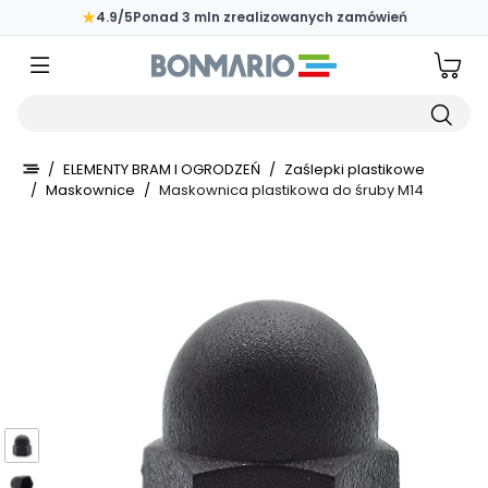
Przejdź do głównej zawartości strony
★
4.9/5
Ponad 3 mln zrealizowanych zamówień
Wpisz czego szukasz
/
ELEMENTY BRAM I OGRODZEŃ
/
Zaślepki plastikowe
/
Maskownice
/
Maskownica plastikowa do śruby M14