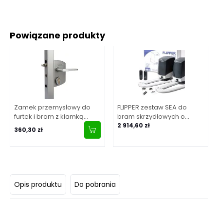
Powiązane produkty
Zamek przemysłowy do
FLIPPER zestaw SEA do
furtek i bram z klamką
bram skrzydłowych o
aluminiową, dla profilu 40-
maksymalnej długości
2 914,60 zł
360,30 zł
60 mm - srebrny
skrzydła 2 m
Opis produktu
Do pobrania