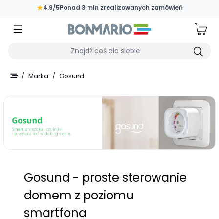
Przejdź do głównej zawartości strony
★
4.9/5
Ponad 3 mln zrealizowanych zamówień
Wpisz czego szukasz
/
Marka
/
Gosund
Gosund - proste sterowanie
domem z poziomu
smartfona