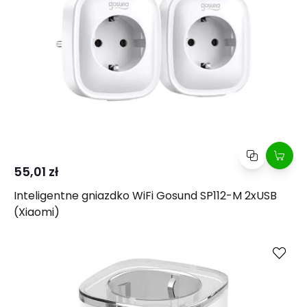
55,01 zł
Inteligentne gniazdko WiFi Gosund SP112-M 2xUSB
(Xiaomi)
Kup
Porównaj