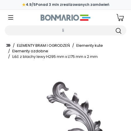
Przejdź do głównej zawartości strony
★
4.9/5
Ponad 3 mln zrealizowanych zamówień
Wpisz czego szukasz
/
ELEMENTY BRAM I OGRODZEŃ
/
Elementy kute
/
Elementy ozdobne
/
Liść z blachy lewy H295 mm x L175 mm x 2 mm