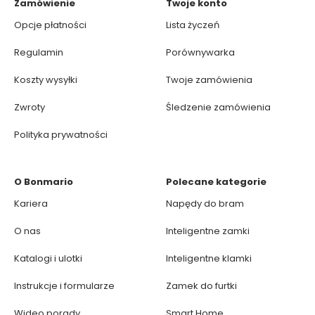
Zamówienie
Twoje konto
Opcje płatności
Lista życzeń
Regulamin
Porównywarka
Koszty wysyłki
Twoje zamówienia
Zwroty
Śledzenie zamówienia
Polityka prywatności
O Bonmario
Polecane kategorie
Kariera
Napędy do bram
O nas
Inteligentne zamki
Katalogi i ulotki
Inteligentne klamki
Instrukcje i formularze
Zamek do furtki
Wideo porady
Smart Home