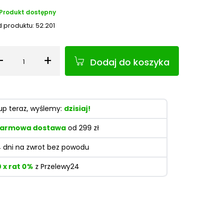
Produkt dostępny
 produktu:
52.201
-
+
Dodaj do koszyka
Ilość
up teraz, wyślemy:
dzisiaj!
armowa dostawa
od 299 zł
4 dni na zwrot bez powodu
0 x rat 0%
z Przelewy24