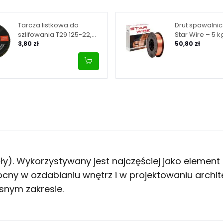
Tarcza listkowa do
Drut spawalni
szlifowania T29 125-22,
Star Wire – 5 k
granulacja 80
3,80 zł
50,80 zł
ały). Wykorzystywany jest najczęściej jako elemen
cny w ozdabianiu wnętrz i w projektowaniu archit
snym zakresie.