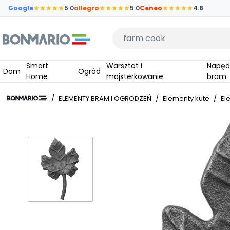
Przejdź do głównej zawartości strony
Google
5.0
allegro
5.0
Ceneo
4.8
Wpisz czego szukasz
Smart
Warsztat i
Napędy do
Dom
Ogród
Home
majsterkowanie
bram
/
ELEMENTY BRAM I OGRODZEŃ
/
Elementy kute
/
El