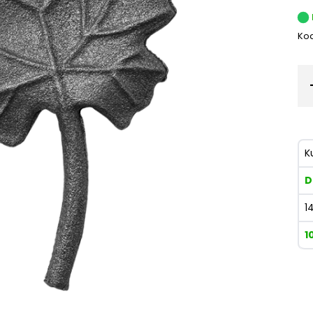
Kod
K
D
1
1