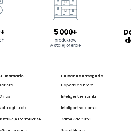
0+
5 000+
D
d
ch
produktów
w stałej ofercie
O Bonmario
Polecane kategorie
Kariera
Napędy do bram
O nas
Inteligentne zamki
Katalogi i ulotki
Inteligentne klamki
Instrukcje i formularze
Zamek do furtki
Wideo porady
Smart Home