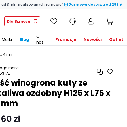
nad 3 mln zrealizowanych zamówień
Darmowa dostawa od 299 zł
Dla Biznesu
O
Marki
Blog
Promocje
Nowości
Outlet
nas
5 x 4 mm
iść winogrona kuty ze
taliwa ozdobny H125 x L75 x
 mm
,60 zł