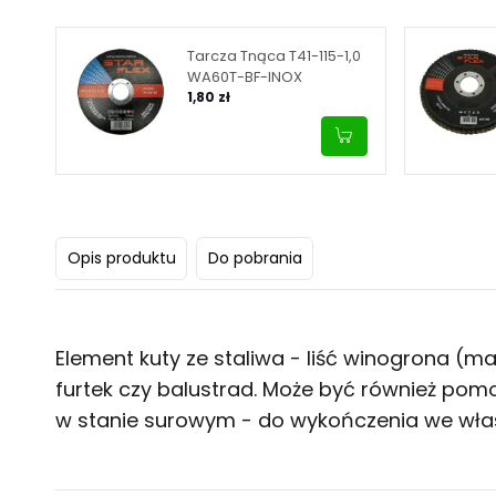
Tarcza Tnąca T41-115-1,0
WA60T-BF-INOX
1,80 zł
Opis produktu
Do pobrania
Element kuty ze staliwa - liść winogrona (m
furtek czy balustrad. Może być również pomo
w stanie surowym - do wykończenia we wła