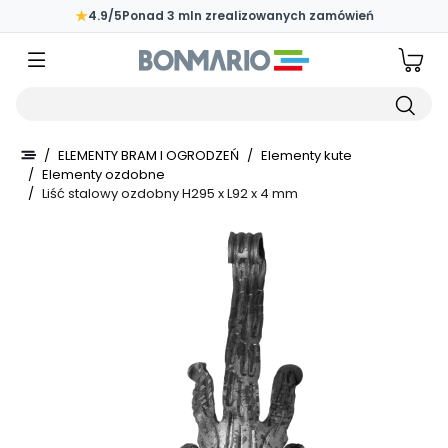
Przejdź do głównej zawartości strony
★
4.9/5
Ponad 3 mln zrealizowanych zamówień
Wpisz czego szukasz
/
ELEMENTY BRAM I OGRODZEŃ
/
Elementy kute
/
Elementy ozdobne
/
Liść stalowy ozdobny H295 x L92 x 4 mm