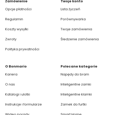
Zamówienie
Twoje konto
Opcje płatności
Lista życzeń
Regulamin
Porównywarka
Koszty wysyłki
Twoje zamówienia
Zwroty
Śledzenie zamówienia
Polityka prywatności
O Bonmario
Polecane kategorie
Kariera
Napędy do bram
O nas
Inteligentne zamki
Katalogi i ulotki
Inteligentne klamki
Instrukcje i formularze
Zamek do furtki
Wideo porady
Smart Home