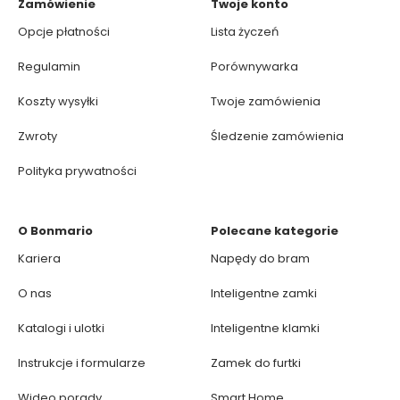
Zamówienie
Twoje konto
Opcje płatności
Lista życzeń
Regulamin
Porównywarka
Koszty wysyłki
Twoje zamówienia
Zwroty
Śledzenie zamówienia
Polityka prywatności
O Bonmario
Polecane kategorie
Kariera
Napędy do bram
O nas
Inteligentne zamki
Katalogi i ulotki
Inteligentne klamki
Instrukcje i formularze
Zamek do furtki
Wideo porady
Smart Home