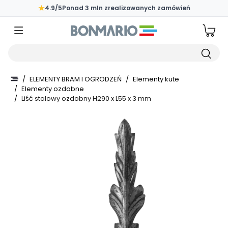
Przejdź do głównej zawartości strony
★
4.9/5
Ponad 3 mln zrealizowanych zamówień
Wpisz czego szukasz
/
ELEMENTY BRAM I OGRODZEŃ
/
Elementy kute
/
Elementy ozdobne
/
Liść stalowy ozdobny H290 x L55 x 3 mm