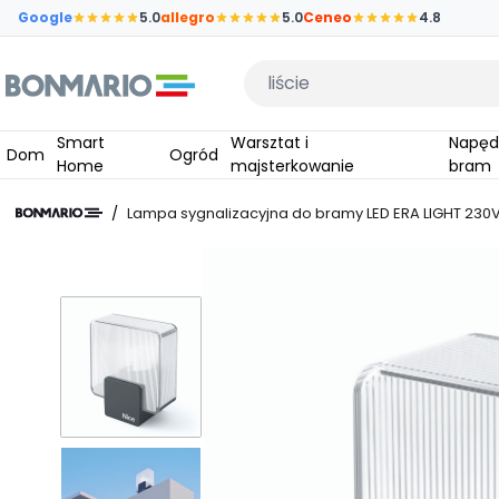
Przejdź do głównej zawartości strony
Google
5.0
allegro
5.0
Ceneo
4.8
Wpisz czego szukasz
Smart
Warsztat i
Napędy do
Dom
Ogród
Home
majsterkowanie
bram
/
Lampa sygnalizacyjna do bramy LED ERA LIGHT 23