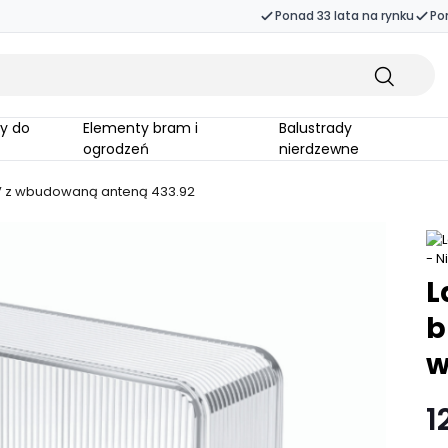
Ponad 33 lata na rynku
Po
Elementy bram i
Balustrady
ogrodzeń
nierdzewne
0V z wbudowaną anteną 433.92
L
b
w
1