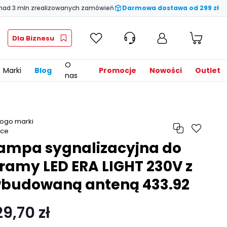
nad 3 mln zrealizowanych zamówień
Darmowa dostawa od 299 zł
Dla Biznesu
O
Marki
Blog
Promocje
Nowości
Outlet
nas
ampa sygnalizacyjna do
ramy LED ERA LIGHT 230V z
budowaną anteną 433.92
29,70 zł