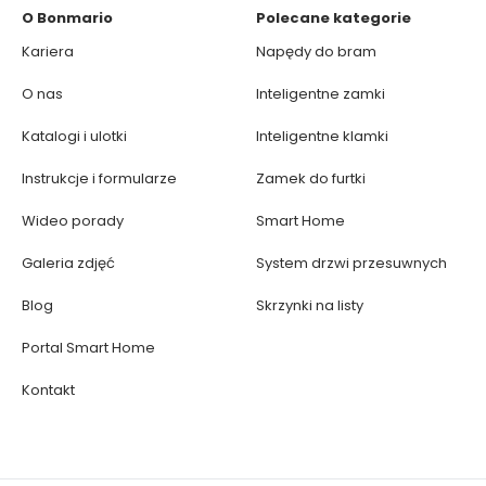
O Bonmario
Polecane kategorie
Kariera
Napędy do bram
O nas
Inteligentne zamki
Katalogi i ulotki
Inteligentne klamki
Instrukcje i formularze
Zamek do furtki
Wideo porady
Smart Home
Galeria zdjęć
System drzwi przesuwnych
Blog
Skrzynki na listy
Portal Smart Home
Kontakt