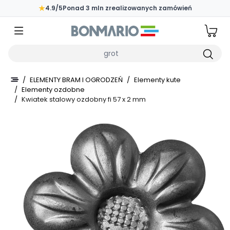
Przejdź do głównej zawartości strony
★
4.9/5
Ponad 3 mln zrealizowanych zamówień
Wpisz czego szukasz
/
ELEMENTY BRAM I OGRODZEŃ
/
Elementy kute
/
Elementy ozdobne
/
Kwiatek stalowy ozdobny fi 57 x 2 mm