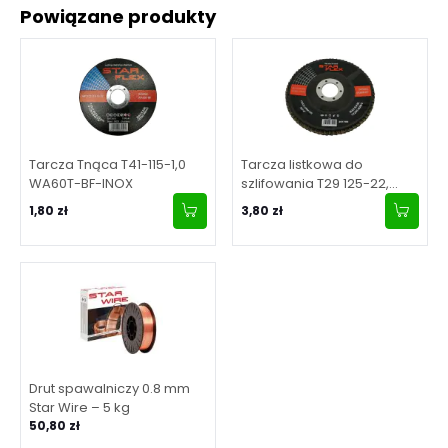
Powiązane produkty
Tarcza Tnąca T41-115-1,0
Tarcza listkowa do
WA60T-BF-INOX
szlifowania T29 125-22,
granulacja 80
1,80 zł
3,80 zł
Drut spawalniczy 0.8 mm
Star Wire – 5 kg
50,80 zł