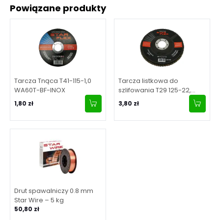
Powiązane produkty
Tarcza Tnąca T41-115-1,0
Tarcza listkowa do
WA60T-BF-INOX
szlifowania T29 125-22,
granulacja 80
1,80 zł
3,80 zł
Drut spawalniczy 0.8 mm
Star Wire – 5 kg
50,80 zł