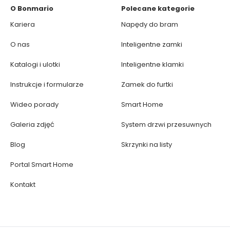
O Bonmario
Polecane kategorie
Kariera
Napędy do bram
O nas
Inteligentne zamki
Katalogi i ulotki
Inteligentne klamki
Instrukcje i formularze
Zamek do furtki
Wideo porady
Smart Home
Galeria zdjęć
System drzwi przesuwnych
Blog
Skrzynki na listy
Portal Smart Home
Kontakt