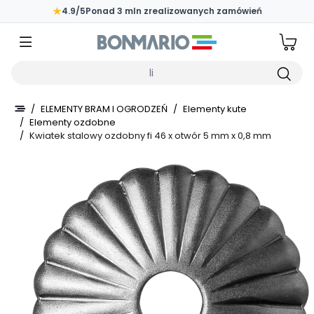
Przejdź do głównej zawartości strony
★
4.9/5
Ponad 3 mln zrealizowanych zamówień
Wpisz czego szukasz
/
ELEMENTY BRAM I OGRODZEŃ
/
Elementy kute
/
Elementy ozdobne
/
Kwiatek stalowy ozdobny fi 46 x otwór 5 mm x 0,8 mm