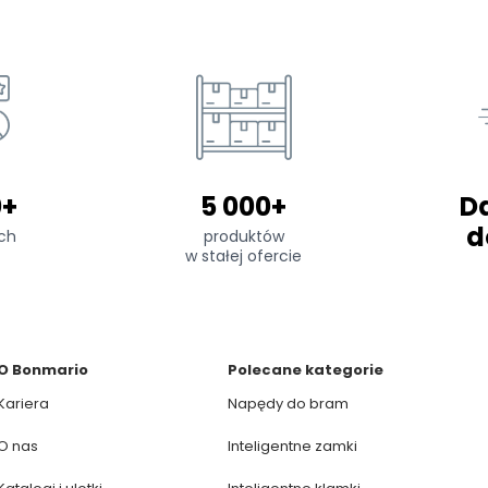
0+
5 000+
D
d
ch
produktów
w stałej ofercie
O Bonmario
Polecane kategorie
Kariera
Napędy do bram
O nas
Inteligentne zamki