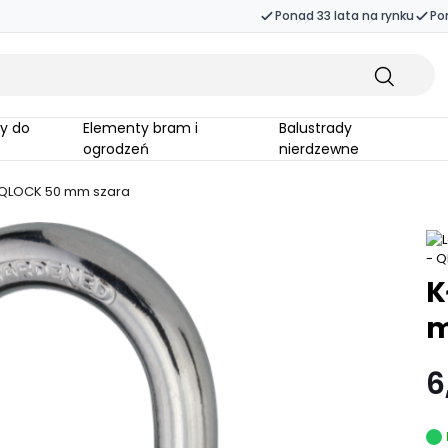
Ponad 33 lata na rynku
Po
Elementy bram i
Balustrady
ogrodzeń
nierdzewne
 QLOCK 50 mm szara
K
m
6