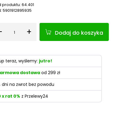
 produktu:
64.401
N:
5901912895935
-
+
Dodaj do koszyka
Ilość
up teraz, wyślemy:
jutro!
armowa dostawa
od 299 zł
4 dni na zwrot bez powodu
0 x rat 0%
z Przelewy24