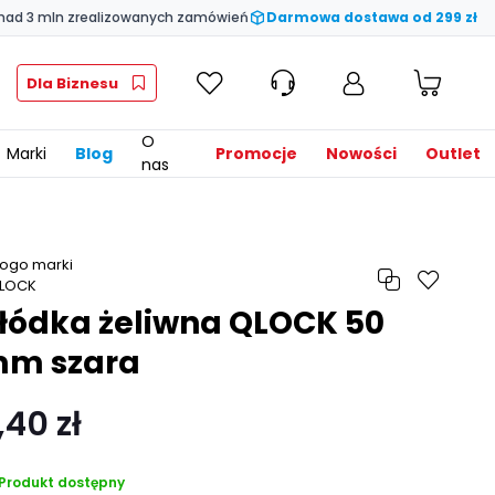
nad 3 mln zrealizowanych zamówień
Darmowa dostawa od 299 zł
Dla Biznesu
O
Marki
Blog
Promocje
Nowości
Outlet
nas
łódka żeliwna QLOCK 50
m szara
,40 zł
Produkt dostępny