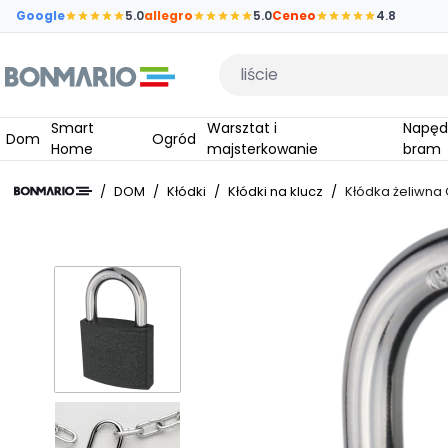
Przejdź do głównej zawartości strony
Google
5.0
allegro
5.0
Ceneo
4.8
Wpisz czego szukasz
Smart
Warsztat i
Napędy do
Dom
Ogród
Home
majsterkowanie
bram
/
DOM
/
Kłódki
/
Kłódki na klucz
/
Kłódka żeliwna