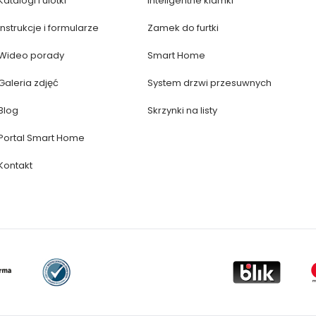
Katalogi i ulotki
Inteligentne klamki
Instrukcje i formularze
Zamek do furtki
Wideo porady
Smart Home
Galeria zdjęć
System drzwi przesuwnych
Blog
Skrzynki na listy
Portal Smart Home
Kontakt