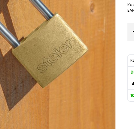
Kod
EA
K
D
1
1