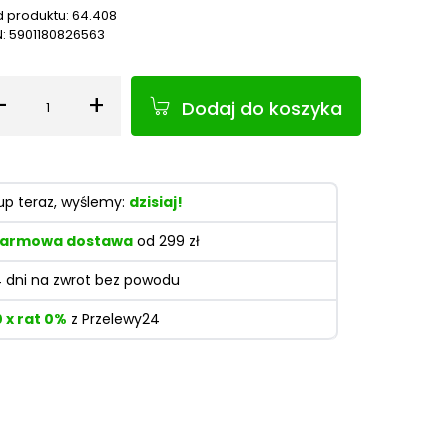
 produktu:
64.408
N:
5901180826563
-
+
Dodaj do koszyka
Ilość
up teraz, wyślemy:
dzisiaj!
armowa dostawa
od 299 zł
4 dni na zwrot bez powodu
0 x rat 0%
z Przelewy24