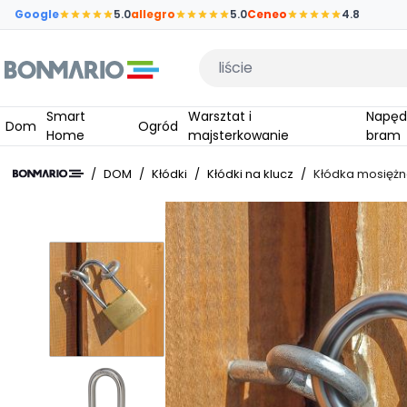
Przejdź do głównej zawartości strony
Google
5.0
allegro
5.0
Ceneo
4.8
Wpisz czego szukasz
Smart
Warsztat i
Napędy do
Dom
Ogród
Home
majsterkowanie
bram
/
DOM
/
Kłódki
/
Kłódki na klucz
/
Kłódka mosiężn