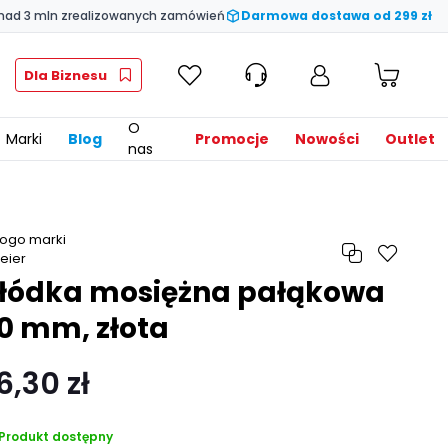
nad 3 mln zrealizowanych zamówień
Darmowa dostawa od 299 zł
Dla Biznesu
O
Marki
Blog
Promocje
Nowości
Outlet
nas
łódka mosiężna pałąkowa
0 mm, złota
6,30 zł
Produkt dostępny