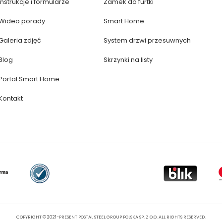
Instrukcje i formularze
Zamek do furtki
Wideo porady
Smart Home
Galeria zdjęć
System drzwi przesuwnych
Blog
Skrzynki na listy
Portal Smart Home
Kontakt
COPYRIGHT © 2021-PRESENT POSTAL STEEL GROUP POLSKA SP. Z O.O. ALL RIGHTS RESERVED.