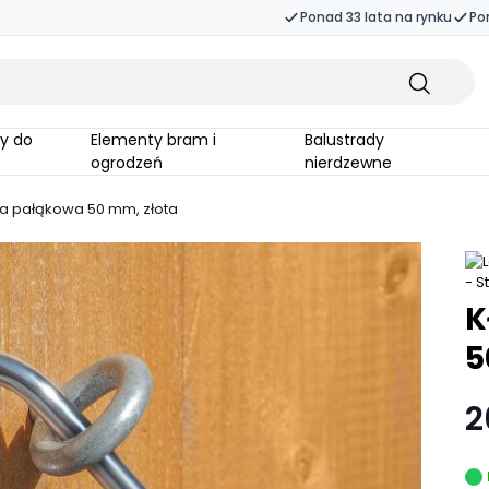
Ponad 33 lata na rynku
Po
Elementy bram i
Balustrady
ogrodzeń
nierdzewne
a pałąkowa 50 mm, złota
K
5
2