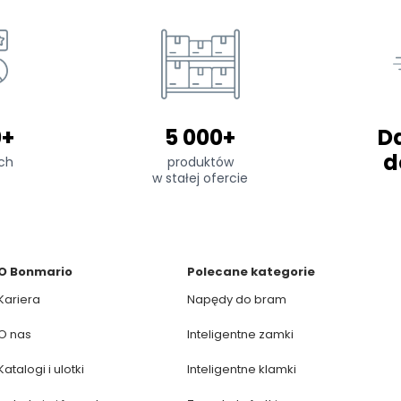
0+
5 000+
D
d
ch
produktów
w stałej ofercie
O Bonmario
Polecane kategorie
Kariera
Napędy do bram
O nas
Inteligentne zamki
Katalogi i ulotki
Inteligentne klamki