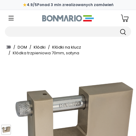
Przejdź do głównej zawartości strony
★
4.9/5
Ponad 3 mln zrealizowanych zamówień
Wpisz czego szukasz
/
DOM
/
Kłódki
/
Kłódki na klucz
/
Kłódka trzpieniowa 70mm, satyna