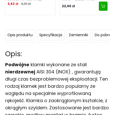
Cena promocyjna
Normalna cena
okrągły
3,42 zł
4,31 zł
niklowana
22,40 zł
Opis produktu
Specyfikacja
Zamienniki
Do pobrani
Opis:
Podwójne
klamki
wykonane ze stali
nierdzewnej
AISI 304 (INOX) , gwarantują
długi czas bezproblemowej eksploatacji. Ten
rodzaj klamek jest bardzo popularny ze
względu na specjalnie wyprofilowaną
rękojeść. Klamka o zaokrąglonym kształcie, z
okrągłym szyldem. Zastosowanie jest bardzo
szerokie, możliwy montaż w bramie, furtce,