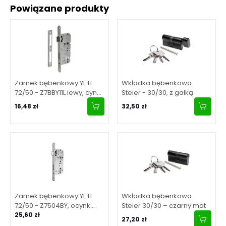
Powiązane produkty
Zamek bębenkowy YETI
Wkładka bębenkowa
72/50 - Z7BBY11L lewy, cynk
Steier - 30/30, z gałką
biały, z zaczepem, puszka
16,48 zł
32,50 zł
70mm
Zamek bębenkowy YETI
Wkładka bębenkowa
72/50 - Z7504BY, ocynk
Steier 30/30 – czarny mat
bialy, z zaczepem, puszka
25,60 zł
27,20 zł
80mm