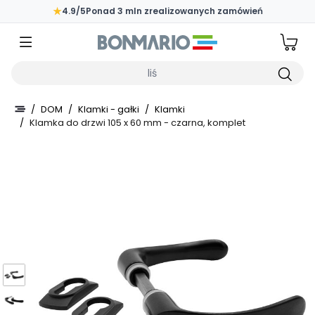
Przejdź do głównej zawartości strony
★
4.9/5
Ponad 3 mln zrealizowanych zamówień
Wpisz czego szukasz
/
DOM
/
Klamki - gałki
/
Klamki
/
Klamka do drzwi 105 x 60 mm - czarna, komplet