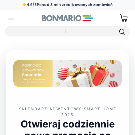
Przejdź do głównej zawartości strony
★
4.9/5
Ponad 3 mln zrealizowanych zamówień
Wpisz czego szukasz
KALENDARZ ADWENTOWY
SMART HOME
2025
Otwieraj codziennie