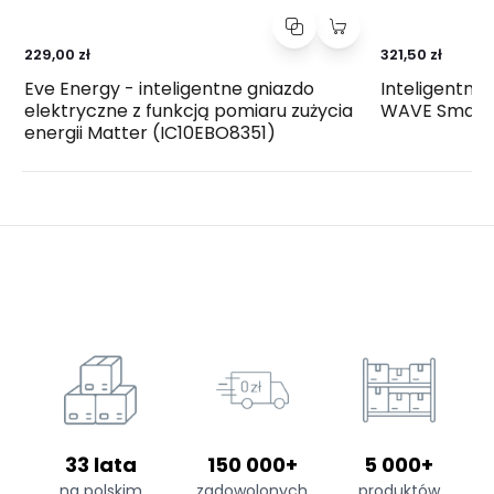
229,00 zł
321,50 zł
Eve Energy - inteligentne gniazdo
Inteligentna
elektryczne z funkcją pomiaru zużycia
WAVE Smart 
energii Matter (IC10EBO8351)
33 lata
150 000+
5 000+
na polskim
zadowolonych
produktów