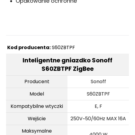
Opakowanie ochronne
Kod producenta:
S60ZBTPF
Inteligentne gniazdko Sonoff
S60ZBTPF ZigBee
Producent
Sonoff
Model
S60ZBTPF
Kompatybilne wtyczki
E, F
Wejście
250V~50/60Hz MAX 16A
Maksymalne
4000 W