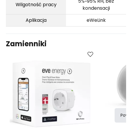
5%~95% RH, bez
Wilgotność pracy
kondensacji
Aplikacja
eWeLink
Zamienniki
Kup
Porównaj
Powi