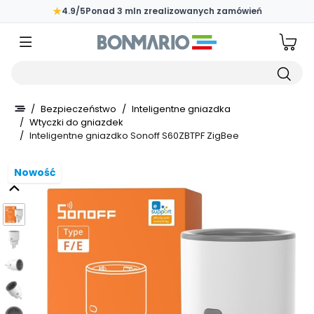
Przejdź do głównej zawartości strony
★
4.9/5
Ponad 3 mln zrealizowanych zamówień
Wpisz czego szukasz
/
Bezpieczeństwo
/
Inteligentne gniazdka
/
Wtyczki do gniazdek
/
Inteligentne gniazdko Sonoff S60ZBTPF ZigBee
Nowość