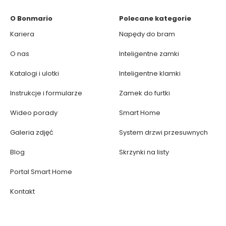
O Bonmario
Polecane kategorie
Kariera
Napędy do bram
O nas
Inteligentne zamki
Katalogi i ulotki
Inteligentne klamki
Instrukcje i formularze
Zamek do furtki
Wideo porady
Smart Home
Galeria zdjęć
System drzwi przesuwnych
Blog
Skrzynki na listy
Portal Smart Home
Kontakt