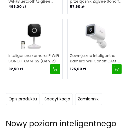
WiFi/Bluetooth/ZigBee
przełącznik ZigBee Sonoff
Matter SONOFF NSPanel Pro
499,00 zł
ZBMINIL2
57,90 zł
- biały
Inteligentna kamera IP WiFi
Zewnętrzna Inteligentna
SONOFF CAM-S2 (Gen. 2)
Kamera WiFi Sonoff CAM-
B1P 2K
92,50 zł
125,00 zł
Opis produktu
Specyfikacja
Zamienniki
Nowy poziom inteligentnego