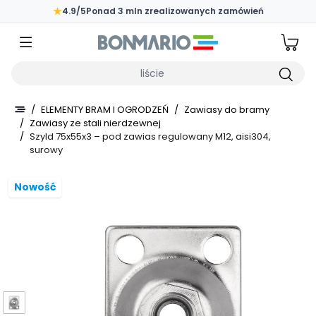
Przejdź do głównej zawartości strony
★
4.9/5
Ponad 3 mln zrealizowanych zamówień
Wpisz czego szukasz
/
ELEMENTY BRAM I OGRODZEŃ
/
Zawiasy do bramy
/
Zawiasy ze stali nierdzewnej
/
Szyld 75x55x3 – pod zawias regulowany M12, aisi304,
surowy
Nowość