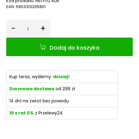
Kod produktu:
N61.P112.4UR
EAN:
5903313205801
-
+
Ilość
Dodaj do koszyka
Kup teraz, wyślemy:
dzisiaj!
Darmowa dostawa
od 299 zł
14 dni na zwrot bez powodu
10 x rat 0%
z Przelewy24