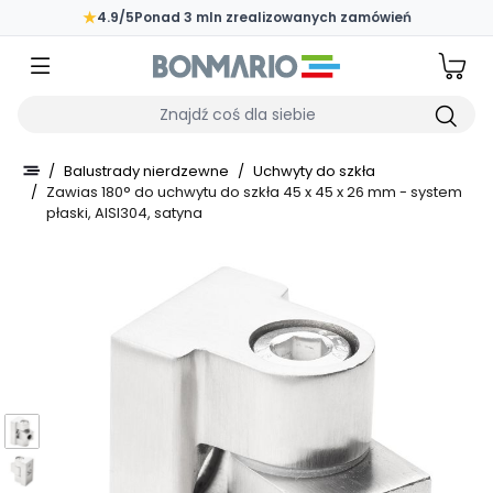
Przejdź do głównej zawartości strony
★
4.9/5
Ponad 3 mln zrealizowanych zamówień
Wpisz czego szukasz
/
Balustrady nierdzewne
/
Uchwyty do szkła
/
Zawias 180° do uchwytu do szkła 45 x 45 x 26 mm - system
płaski, AISI304, satyna