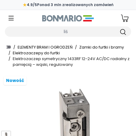
Przejdź do głównej zawartości strony
★
4.9/5
Ponad 3 mln zrealizowanych zamówień
Wpisz czego szukasz
/
ELEMENTY BRAM I OGRODZEŃ
/
Zamki do furtki i bramy
/
Elektrozaczepy do furtki
/
Elektrozaczep symetryczny 1433RF 12-24V AC/DC radialny z
pamięcią – wąski, regulowany
Nowość