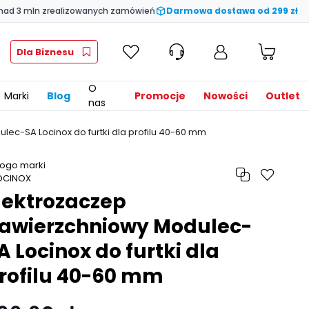
nad 3 mln zrealizowanych zamówień
Darmowa dostawa od 299 zł
Dla Biznesu
O
Marki
Blog
Promocje
Nowości
Outlet
nas
ec-SA Locinox do furtki dla profilu 40-60 mm
lektrozaczep
awierzchniowy Modulec-
A Locinox do furtki dla
rofilu 40-60 mm