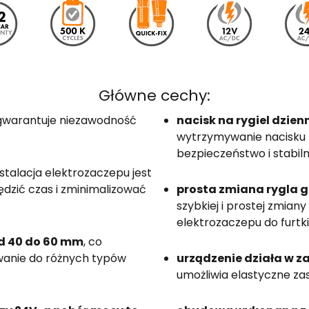
Główne cechy:
gwarantuje niezawodność
nacisk na rygiel dzien
wytrzymywanie nacisku n
bezpieczeństwo i stabi
stalacja elektrozaczepu jest
ędzić czas i zminimalizować
prosta zmiana rygla gó
szybkiej i prostej zmian
elektrozaczepu do furtki
od 40 do 60 mm
, co
wanie do różnych typów
urządzenie działa w z
umożliwia elastyczne za