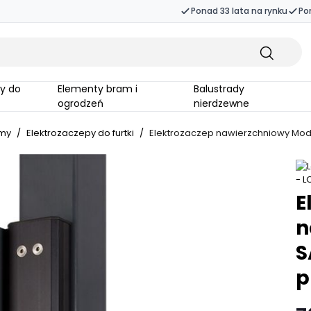
Ponad 33 lata na rynku
Po
Elementy bram i
Balustrady
ogrodzeń
nierdzewne
amy
/
Elektrozaczepy do furtki
/
Elektrozaczep nawierzchniowy Modul
E
n
S
p