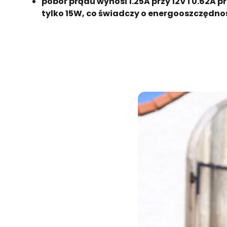
pobór prądu wynosi 1.25A przy 12V i 0.62A p
tylko 15W, co świadczy o energooszczędno