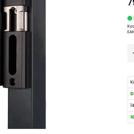
7
Kod
EA
K
D
1
1