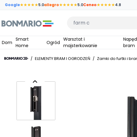
Przejdź do głównej zawartości strony
Google
5.0
allegro
5.0
Ceneo
4.8
Wpisz czego szukasz
Smart
Warsztat i
Napędy do
Dom
Ogród
Home
majsterkowanie
bram
/
ELEMENTY BRAM I OGRODZEŃ
/
Zamki do furtki i br