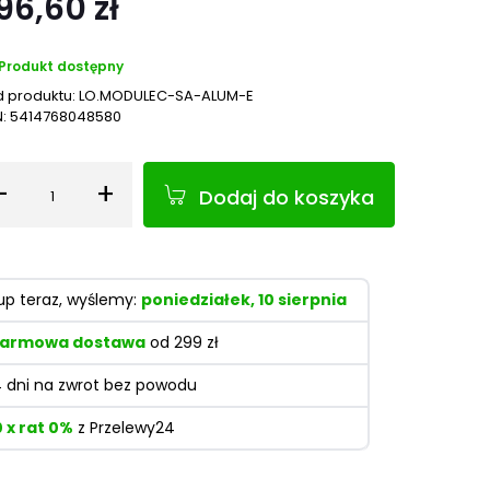
96,60 zł
Produkt dostępny
 produktu:
LO.MODULEC-SA-ALUM-E
N:
5414768048580
-
+
Dodaj do koszyka
Ilość
up teraz, wyślemy:
poniedziałek, 10 sierpnia
armowa dostawa
od 299 zł
4 dni na zwrot bez powodu
0 x rat 0%
z Przelewy24