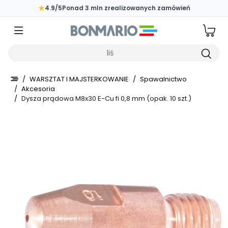
Przejdź do głównej zawartości strony
★
4.9/5
Ponad 3 mln zrealizowanych zamówień
Wpisz czego szukasz
/
WARSZTAT I MAJSTERKOWANIE
/
Spawalnictwo
/
Akcesoria
/
Dysza prądowa M8x30 E-Cu fi 0,8 mm (opak. 10 szt.)