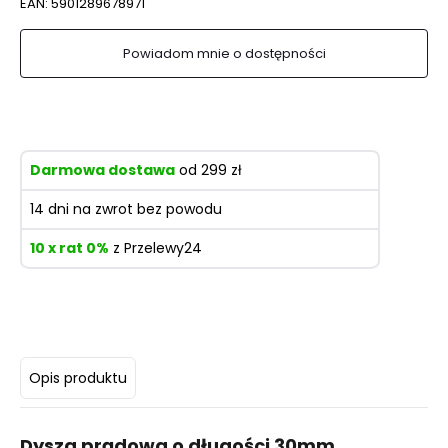
EAN:
5901289678971
Powiadom mnie o dostępności
Darmowa dostawa
od 299 zł
14 dni na zwrot bez powodu
10 x rat 0%
z Przelewy24
Opis produktu
Dysza prądowa o długości 30mm.