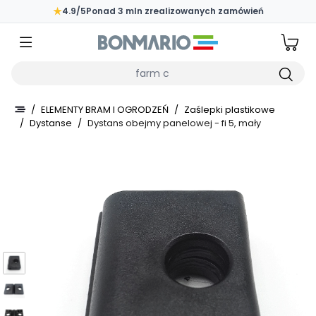
Przejdź do głównej zawartości strony
★
4.9/5
Ponad 3 mln zrealizowanych zamówień
Wpisz czego szukasz
/
ELEMENTY BRAM I OGRODZEŃ
/
Zaślepki plastikowe
/
Dystanse
/
Dystans obejmy panelowej - fi 5, mały