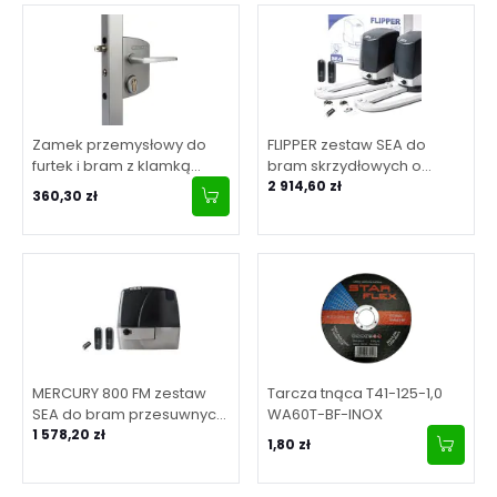
Zamek przemysłowy do
FLIPPER zestaw SEA do
furtek i bram z klamką
bram skrzydłowych o
aluminiową, dla profilu 40-
maksymalnej długości
2 914,60 zł
360,30 zł
60 mm - srebrny
skrzydła 2 m
MERCURY 800 FM zestaw
Tarcza tnąca T41-125-1,0
SEA do bram przesuwnych
WA60T-BF-INOX
o maksymalnej masie
1 578,20 zł
1,80 zł
bramy 800 kg (zestaw z
centralą cyfrową)