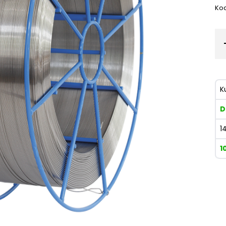
Kod
K
D
1
1