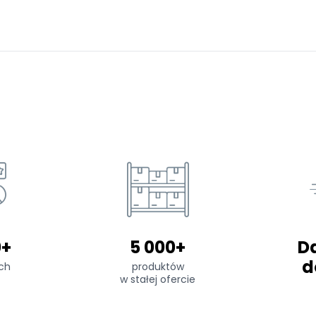
0+
5 000+
D
d
ch
produktów
w stałej ofercie