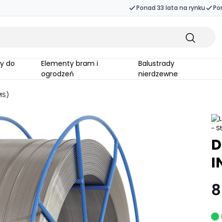
Ponad 33 lata na rynku
Po
Elementy bram i
Balustrady
ogrodzeń
nierdzewne
MS)
D
I
8