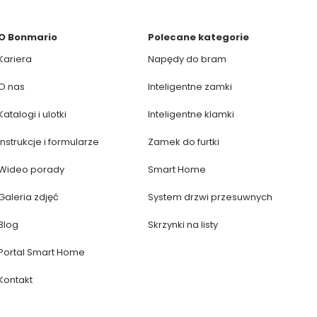
O Bonmario
Polecane kategorie
Kariera
Napędy do bram
O nas
Inteligentne zamki
Katalogi i ulotki
Inteligentne klamki
Instrukcje i formularze
Zamek do furtki
Wideo porady
Smart Home
Galeria zdjęć
System drzwi przesuwnych
Blog
Skrzynki na listy
Portal Smart Home
Kontakt