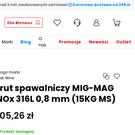
nad 3 mln zrealizowanych zamówień
Darmowa dostawa od 299 zł
Dla Biznesu
O
Marki
Blog
Promocje
Nowości
Outlet
nas
rut spawalniczy MIG-MAG
NOx 316L 0,8 mm (15KG MS)
05,26 zł
Produkt dostępny