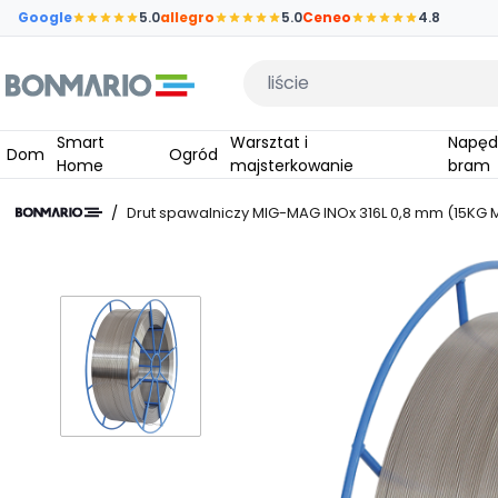
Przejdź do głównej zawartości strony
Google
5.0
allegro
5.0
Ceneo
4.8
Wpisz czego szukasz
Smart
Warsztat i
Napędy do
Dom
Ogród
Home
majsterkowanie
bram
/
Drut spawalniczy MIG-MAG INOx 316L 0,8 mm (15KG 