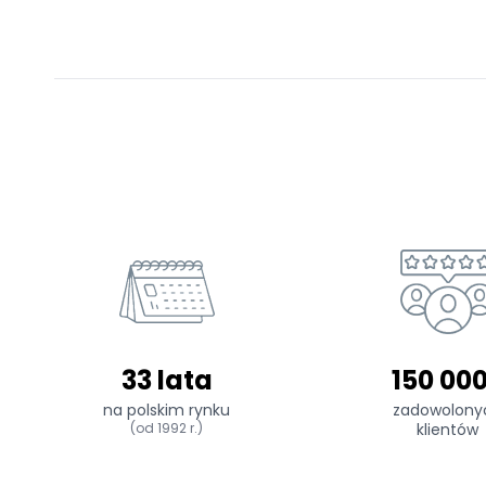
33 lata
150 00
na polskim rynku
zadowolony
(od 1992 r.)
klientów