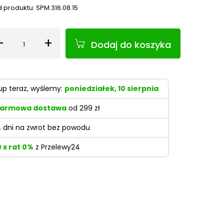
 produktu:
SPM.316.08.15
-
+
Dodaj do koszyka
Ilość
up teraz, wyślemy:
poniedziałek, 10 sierpnia
armowa dostawa
od 299 zł
4 dni na zwrot bez powodu
0 x rat 0%
z Przelewy24