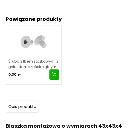
Powiązane produkty
Śruba z łbem stożkowym, z
gniazdem sześciokątnym
M6x10 DIN 7991 AISI 304
0,30 zł
Opis produktu
Blaszka montażowa o wymiarach 43x43x4