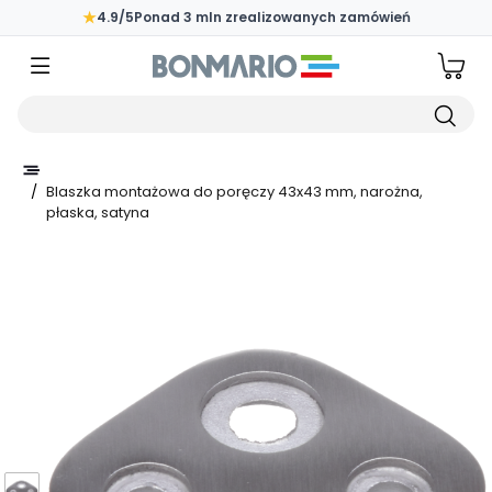
Przejdź do głównej zawartości strony
★
4.9/5
Ponad 3 mln zrealizowanych zamówień
Wpisz czego szukasz
/
Blaszka montażowa do poręczy 43x43 mm, narożna,
płaska, satyna