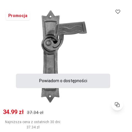
Promocja
Powiadom o dostępności
Porównaj
Cena promocyjna
Normalna cena
34.99 zł
37.34 zł
Najniższa cena z ostatnich 30 dni:
37.34 zł