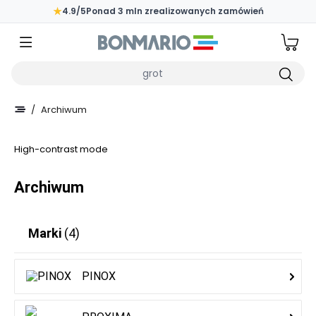
Przejdź do głównej zawartości strony
★
4.9/5
Ponad 3 mln zrealizowanych zamówień
Wpisz czego szukasz
/
Archiwum
High-contrast mode
Archiwum
Marki
(4)
PINOX