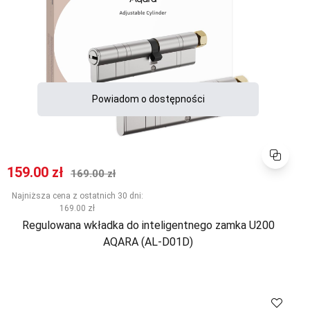
Powiadom o dostępności
Porównaj
Cena promocyjna
Normalna cena
159.00 zł
169.00 zł
Najniższa cena z ostatnich 30 dni:
169.00 zł
Regulowana wkładka do inteligentnego zamka U200
AQARA (AL-D01D)