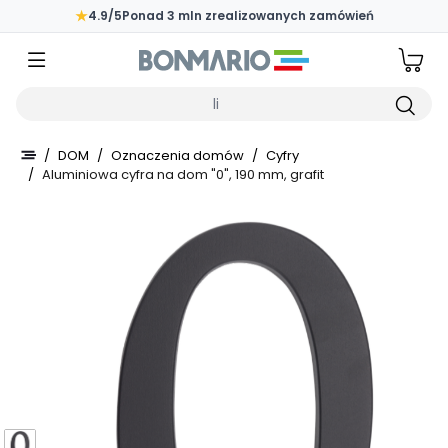
Przejdź do głównej zawartości strony
★
4.9/5
Ponad 3 mln zrealizowanych zamówień
Wpisz czego szukasz
/
DOM
/
Oznaczenia domów
/
Cyfry
/
Aluminiowa cyfra na dom "0", 190 mm, grafit