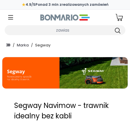
Przejdź do głównej zawartości strony
★
4.9/5
Ponad 3 mln zrealizowanych zamówień
Wpisz czego szukasz
/
Marka
/
Segway
Segway Navimow - trawnik
idealny bez kabli