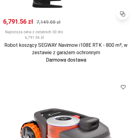
Porównaj
Cena promocyjna
Normalna cena
6,791.56 zł
7,149.00 zł
Najniższa cena z ostatnich 30 dni:
6,791.56 zł
Robot koszący SEGWAY Navimow i108E RTK - 800 m², w
zestawie z garażem ochronnym
Darmowa dostawa
Porównaj