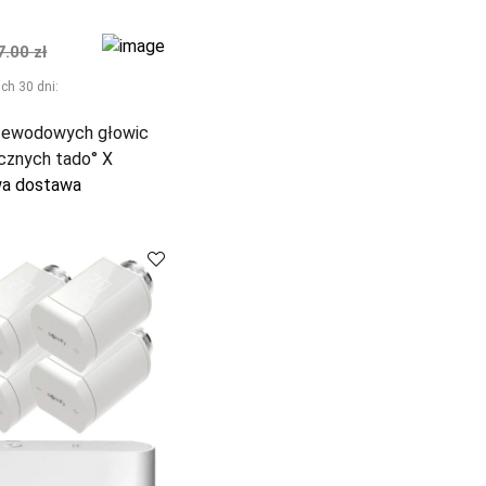
na
malna cena
7.00 zł
ch 30 dni:
zewodowych głowic
cznych tado° X
a dostawa