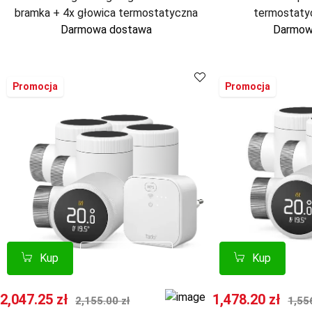
bramka + 4x głowica termostatyczna
termostaty
Darmowa dostawa
Darmow
Promocja
Promocja
Kup
Kup
Porównaj
Porównaj
Kup
Kup
Cena promocyjna
Normalna cena
Cena promocyj
Nor
2,047.25 zł
1,478.20 zł
2,155.00 zł
1,55