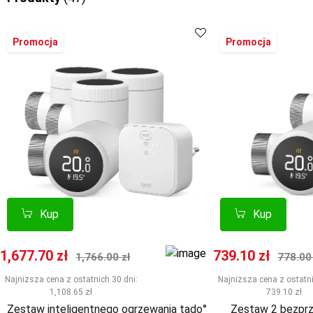
Promocja
Promocja
Kup
Kup
Porównaj
Porównaj
Kup
Kup
Cena promocyjna
Normalna cena
Cena promocyj
Norma
1,677.70 zł
739.10 zł
1,766.00 zł
778.00 
Najniższa cena z ostatnich 30 dni:
Najniższa cena z ostatni
1,108.65 zł
739.10 zł
Zestaw inteligentnego ogrzewania tado°
Zestaw 2 bezpr