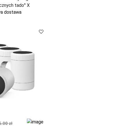
cznych tado° X
a dostawa
Porównaj
Porównaj
na
malna cena
6.00 zł