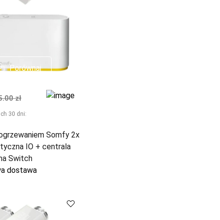
Porównaj
Porównaj
na
malna cena
5.00 zł
ch 30 dni:
 ogrzewaniem Somfy 2x
tyczna IO + centrala
a Switch
a dostawa