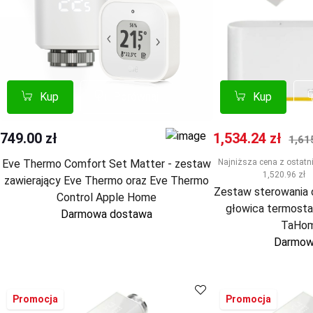
Kup
Kup
Porównaj
Porównaj
Kup
Kup
Cena promocyj
Nor
749.00 zł
1,534.24 zł
1,61
Eve Thermo Comfort Set Matter - zestaw
Najniższa cena z ostatni
1,520.96 zł
zawierający Eve Thermo oraz Eve Thermo
Zestaw sterowania
Control Apple Home
głowica termosta
Darmowa dostawa
TaHom
Darmow
Promocja
Promocja