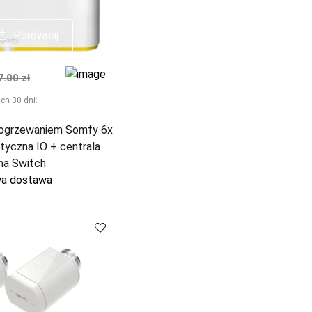
Porównaj
Porównaj
na
malna cena
7.00 zł
ch 30 dni:
 ogrzewaniem Somfy 6x
tyczna IO + centrala
a Switch
a dostawa