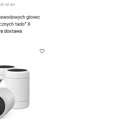
ch 30 dni:
zewodowych głowic
cznych tado° X
a dostawa
Porównaj
Porównaj