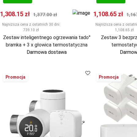
Cena promocyjna
Normalna cena
Cena promocyj
Nor
1,308.15 zł
1,108.65 zł
1,377.00 zł
1,16
Najniższa cena z ostatnich 30 dni:
Najniższa cena z ostatni
739.10 zł
1,108.65 zł
Zestaw inteligentnego ogrzewania tado°
Zestaw 3 bezpr
bramka + 3 x głowica termostatyczna
termostaty
Darmowa dostawa
Darmow
Promocja
Promocja