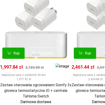
Kup
Kup
Porównaj
Porównaj
Kup
Kup
Cena promocyjna
Normalna cena
Cena promocyj
Nor
1,997.84 zł
2,461.44 zł
2,103.00 zł
2,59
Najniższa cena z ostatnich 30 dni:
Najniższa cena z ostatni
1,977.92 zł
2,434.88 zł
Zestaw sterowania ogrzewaniem Somfy 3x
Zestaw sterowania
głowica termostatyczna IO + centrala
głowica termosta
TaHoma Switch
TaHom
Darmowa dostawa
Darmow