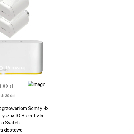
Porównaj
Porównaj
na
malna cena
1.00 zł
ch 30 dni:
 ogrzewaniem Somfy 4x
tyczna IO + centrala
a Switch
a dostawa