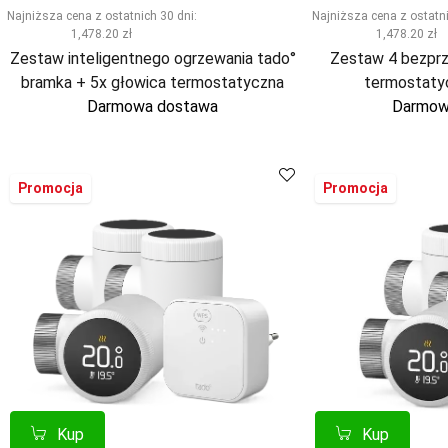
Najniższa cena z ostatnich 30 dni:
Najniższa cena z ostatni
1,478.20 zł
1,478.20 zł
Zestaw inteligentnego ogrzewania tado°
Zestaw 4 bezpr
bramka + 5x głowica termostatyczna
termostaty
Darmowa dostawa
Darmow
Promocja
Promocja
Kup
Kup
Porównaj
Porównaj
Kup
Kup