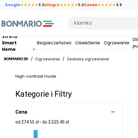
Przejdź do głównej zawartości strony
Google
5.0
allegro
5.0
Ceneo
4.8
Wpisz czego szukasz
Strefa
Dla
Smart
Bezpieczeństwo
Oświetlenie
Ogrzewanie
pu
Home
/
Ogrzewanie
/
Zestawy ogrzewanie
High-contrast mode
Kategorie i Filtry
Cena
od 274.55 zł - do 3,525.45 zł