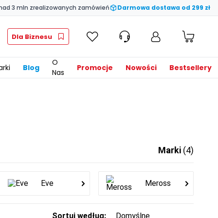
nad 3 mln zrealizowanych zamówień
Darmowa dostawa od 299 zł
Dla Biznesu
O
rki
Blog
Promocje
Nowości
Bestsellery
Nas
Marki
(4)
Eve
Meross
Sortuj według: