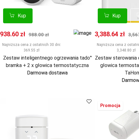
Kup
Kup
Porównaj
Porównaj
Kup
Kup
Cena promocyjna
Normalna cena
Cena promocyj
Nor
938.60 zł
3,388.64 zł
988.00 zł
3,56
Najniższa cena z ostatnich 30 dni:
Najniższa cena z ostatni
369.55 zł
3,348.80 zł
Zestaw inteligentnego ogrzewania tado°
Zestaw sterowania
bramka + 2 x głowica termostatyczna
głowica termosta
Darmowa dostawa
TaHom
Darmow
Promocja