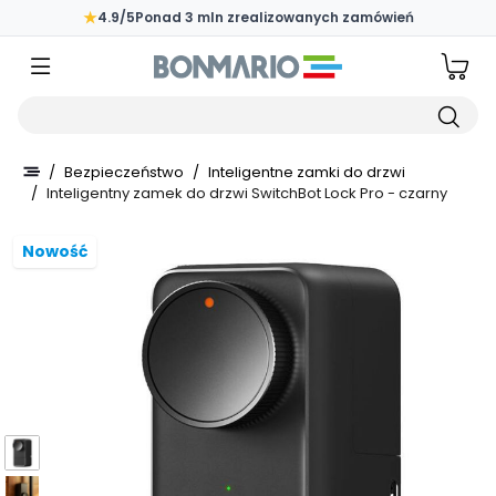
Przejdź do głównej zawartości strony
★
4.9/5
Ponad 3 mln zrealizowanych zamówień
Wpisz czego szukasz
/
Bezpieczeństwo
/
Inteligentne zamki do drzwi
/
Inteligentny zamek do drzwi SwitchBot Lock Pro - czarny
Nowość