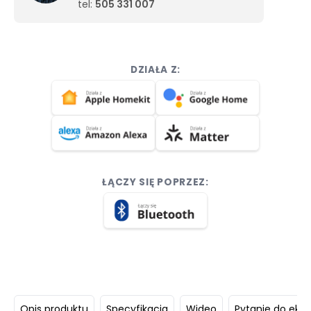
tel:
505 331 007
DZIAŁA Z:
ŁĄCZY SIĘ POPRZEZ:
Opis produktu
Specyfikacja
Wideo
Pytanie do eksp