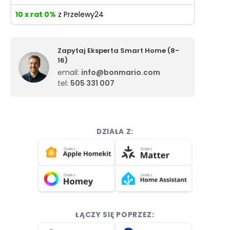
10 x rat 0%
z Przelewy24
Zapytaj Eksperta Smart Home (8-
16)
email:
info@bonmario.com
tel:
505 331 007
DZIAŁA Z:
ŁĄCZY SIĘ POPRZEZ: