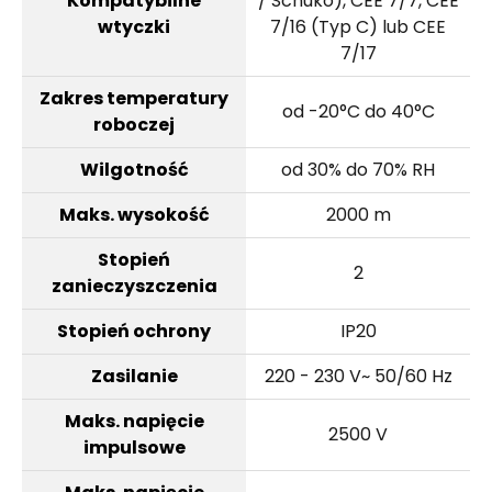
Kompatybilne
/ Schuko), CEE 7/7, CEE
wtyczki
7/16 (Typ C) lub CEE
7/17
Zakres temperatury
od -20°C do 40°C
roboczej
Wilgotność
od 30% do 70% RH
Maks. wysokość
2000 m
Stopień
2
zanieczyszczenia
Stopień ochrony
IP20
Zasilanie
220 - 230 V~ 50/60 Hz
Maks. napięcie
2500 V
impulsowe