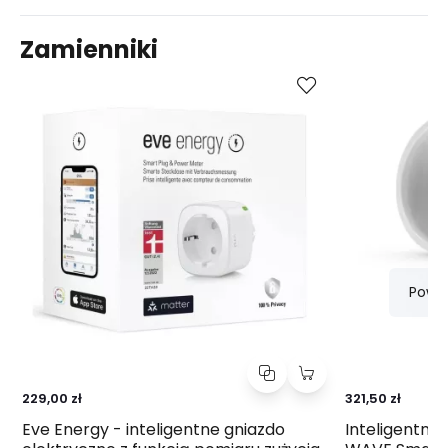
Zamienniki
Kup
Porównaj
Powi
229,00 zł
321,50 zł
Eve Energy - inteligentne gniazdo
Inteligentna