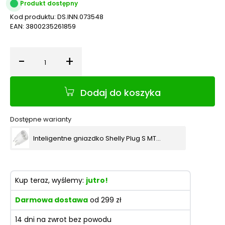
Produkt dostępny
Kod produktu:
DS.INN.073548
EAN:
3800235261859
-
+
Ilość
Dodaj do koszyka
Dostępne warianty
Inteligentne gniazdko Shelly Plug S MTR Gen3 12A (biały) WiFi|Bluetooth
Kup teraz, wyślemy:
jutro!
Darmowa dostawa
od 299 zł
14 dni na zwrot bez powodu