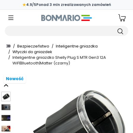
Przejdź do głównej zawartości strony
★
4.9/5
Ponad 3 mln zrealizowanych zamówień
Wpisz czego szukasz
/
Bezpieczeństwo
/
Inteligentne gniazdka
/
Wtyczki do gniazdek
/
Inteligentne gniazdko Shelly Plug S MTR Gen3 12A
WiFI|Bluetooth|Matter (czarny)
Nowość