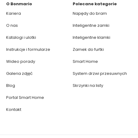
O Bonmario
Polecane kategorie
Kariera
Napędy do bram
O nas
Inteligentne zamki
Katalogi i ulotki
Inteligentne klamki
Instrukcje i formularze
Zamek do furtki
Wideo porady
Smart Home
Galeria zdjęć
System drzwi przesuwnych
Blog
Skrzynki na listy
Portal Smart Home
Kontakt