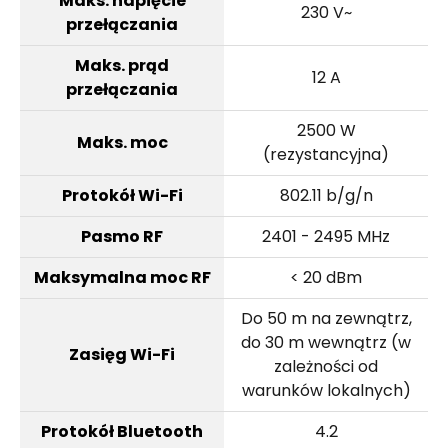
Maks. napięcie
230 V~
przełączania
Maks. prąd
12 A
przełączania
2500 W
Maks. moc
(rezystancyjna)
Protokół Wi-Fi
802.11 b/g/n
Pasmo RF
2401 - 2495 MHz
Maksymalna moc RF
< 20 dBm
Do 50 m na zewnątrz,
do 30 m wewnątrz (w
Zasięg Wi-Fi
zależności od
warunków lokalnych)
Protokół Bluetooth
4.2