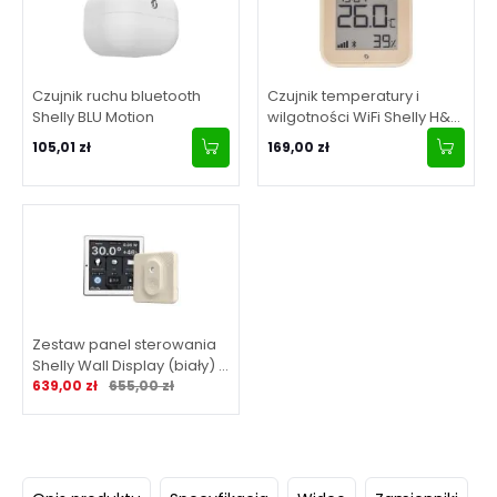
Czujnik ruchu bluetooth
Czujnik temperatury i
Shelly BLU Motion
wilgotności WiFi Shelly H&T
Gen3 (Mokka)
105,01 zł
169,00 zł
Zestaw panel sterowania
Shelly Wall Display (biały) +
Cena promocyjna
Normalna cena
BLU H&T Ivory WiFi
639,00 zł
655,00 zł