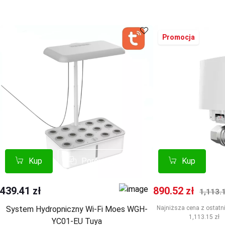
Promocja
Kup
Kup
Porównaj
Porównaj
Kup
Kup
Cena promocyj
Norma
439.41 zł
890.52 zł
1,113.1
System Hydropniczny Wi-Fi Moes WGH-
Najniższa cena z ostatni
1,113.15 zł
YC01-EU Tuya