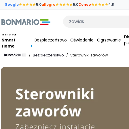
Przejdź do głównej zawartości strony
Google
5.0
allegro
5.0
Ceneo
4.8
Wpisz czego szukasz
Strefa
Dla
Smart
Bezpieczeństwo
Oświetlenie
Ogrzewanie
pu
Home
/
Bezpieczeństwo
/
Sterowniki zaworów