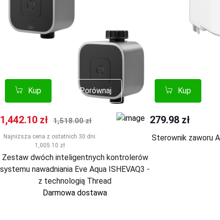
Kup
Kup
Porównaj
Porównaj
Kup
Kup
Cena promocyjna
Normalna cena
1,442.10 zł
279.98 zł
1,518.00 zł
Najniższa cena z ostatnich 30 dni:
Sterownik zaworu A
1,005.10 zł
Zestaw dwóch inteligentnych kontrolerów
systemu nawadniania Eve Aqua ISHEVAQ3 -
z technologią Thread
Darmowa dostawa