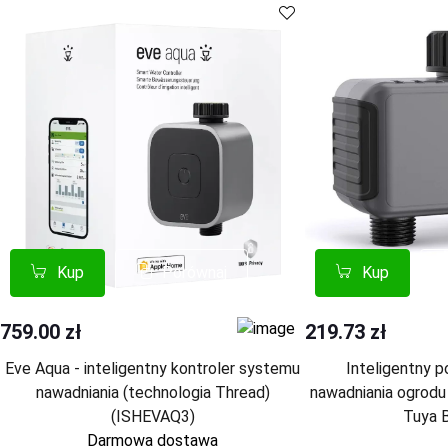
Kup
Kup
Porównaj
Porównaj
Kup
Kup
759.00 zł
219.73 zł
Eve Aqua - inteligentny kontroler systemu
Inteligentny 
nawadniania (technologia Thread)
nawadniania ogrod
(ISHEVAQ3)
Tuya 
Darmowa dostawa