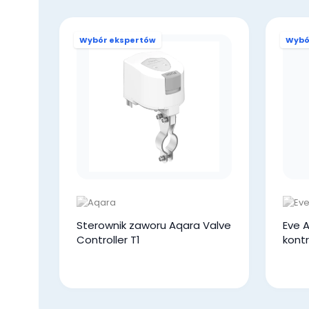
Wybór ekspertów
Wybó
Sterownik zaworu Aqara Valve
Eve A
Controller T1
kont
nawa