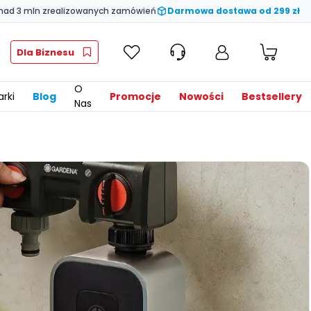
nad 3 mln zrealizowanych zamówień
Darmowa dostawa od 299 zł
Dla Biznesu
O
rki
Blog
Promocje
Nowości
Bestsellery
Nas