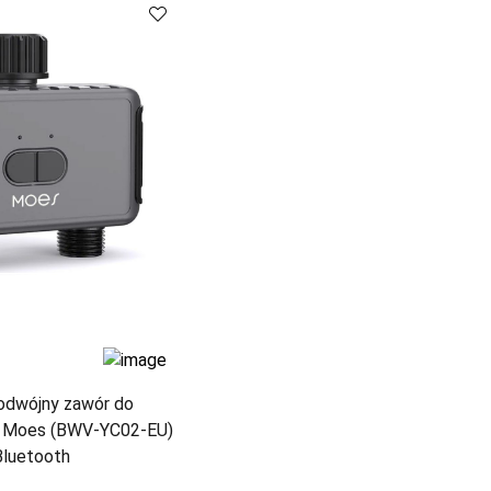
Porównaj
Porównaj
podwójny zawór do
u Moes (BWV-YC02-EU)
Bluetooth