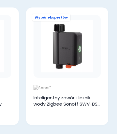
Wybór ekspertów
Inteligentny zawór i licznik
y
wody Zigbee Sonoff SWV-BSP
3/4