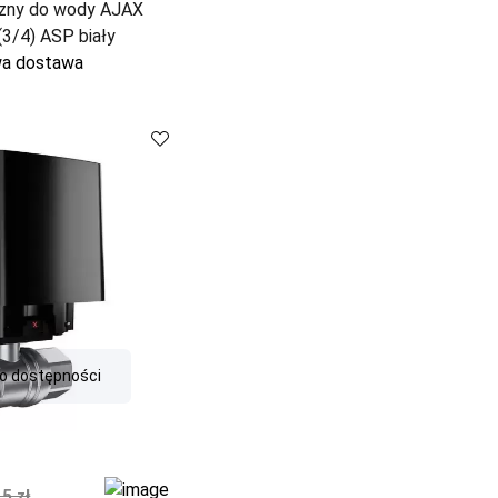
czny do wody AJAX
3/4) ASP biały
a dostawa
o dostępności
o dostępności
na
lna cena
5 zł