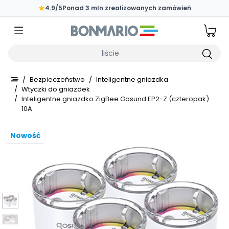
Przejdź do głównej zawartości strony
★
4.9/5
Ponad 3 mln zrealizowanych zamówień
Wpisz czego szukasz
/
Bezpieczeństwo
/
Inteligentne gniazdka
/
Wtyczki do gniazdek
/
Inteligentne gniazdko ZigBee Gosund EP2-Z (czteropak)
10A
Nowość