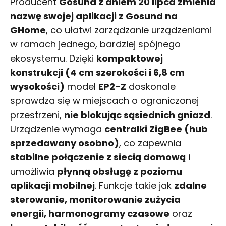
Producent
Gosund z dniem 20 lipca zmienia
nazwę swojej aplikacji z Gosund na
GHome
, co ułatwi zarządzanie urządzeniami
w ramach jednego, bardziej spójnego
ekosystemu. Dzięki
kompaktowej
konstrukcji (4 cm szerokości i 6,8 cm
wysokości)
model
EP2-Z
doskonale
sprawdza się w miejscach o ograniczonej
przestrzeni,
nie blokując sąsiednich gniazd
.
Urządzenie wymaga
centralki ZigBee (hub
sprzedawany osobno)
, co zapewnia
stabilne połączenie z siecią domową
i
umożliwia
płynną obsługę z poziomu
aplikacji mobilnej
. Funkcje takie jak
zdalne
sterowanie, monitorowanie zużycia
energii, harmonogramy czasowe
oraz