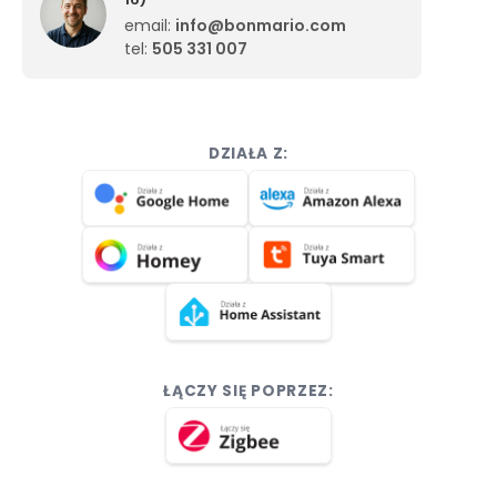
email:
info@bonmario.com
tel:
505 331 007
DZIAŁA Z:
ŁĄCZY SIĘ POPRZEZ: