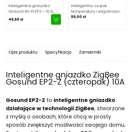
Inteligentne gniazdko
Inteligentny czujnik
Gosund Wi-Fi EP2 – 10 A,
temperatury i wilgotności
Tuya
Zigbee Gosund ST17 LCD
59,00 zł
49,99 zł
Tuya
Opis produktu
Specyfikacja
Zamienniki
Inteligentne gniazdko ZigBee
Gosund EP2-Z (czteropak) 10A
Gosund EP2-Z
to
inteligentne gniazdko
działające w technologii ZigBee
, stworzone
z myślą o osobach, które chcą w prosty
sposób zwiększyć możliwości swojego domu.