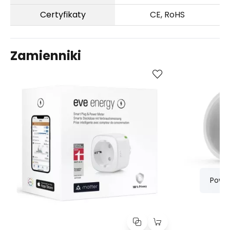
Certyfikaty
CE, RoHS
Zamienniki
Kup
Porównaj
Powi