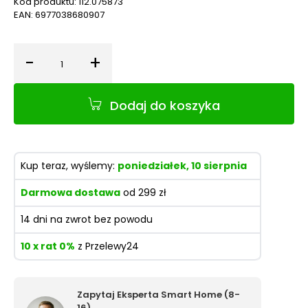
Kod produktu:
112.075873
EAN:
6977038680907
-
+
Ilość
Dodaj do koszyka
Kup teraz, wyślemy:
poniedziałek, 10 sierpnia
Darmowa dostawa
od 299 zł
14 dni na zwrot bez powodu
10 x rat 0%
z Przelewy24
Zapytaj Eksperta Smart Home (8-
16)