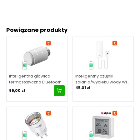
Powiązane produkty
Inteligentna głowica
Inteligentny czujnik
termostatyczna Bluetooth
zalania/wycieku wody WiFi
Gosund STR1 TUYA
Gosund S5 Tuya
45,01 zł
99,00 zł