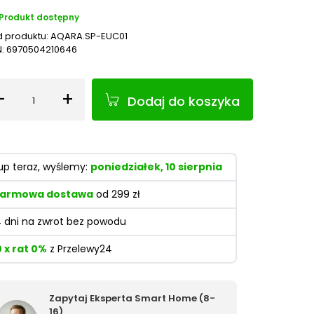
Produkt dostępny
 produktu:
AQARA.SP-EUC01
N:
6970504210646
-
+
Dodaj do koszyka
Ilość
up teraz, wyślemy:
poniedziałek, 10 sierpnia
armowa dostawa
od 299 zł
4 dni na zwrot bez powodu
0 x rat 0%
z Przelewy24
Zapytaj Eksperta Smart Home (8-
16)