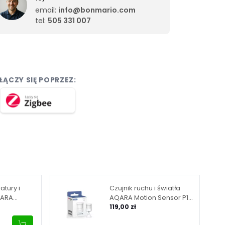
email:
info@bonmario.com
tel:
505 331 007
ŁĄCZY SIĘ POPRZEZ:
atury i
Czujnik ruchu i światła
QARA
AQARA Motion Sensor P1
ły (TH-
(MS-S02)
119,00 zł