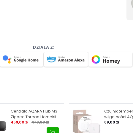
DZIAŁA Z:
Centrala AQARA Hub M3
Czujnik temper
Zigbee Thread Homekit
wilgotności A
Cena promocyjna
Normalna cena
Matter (HM-G01D)
459,00 zł
479,00 zł
Sensor T1 - bia
69,00 zł
S02D)