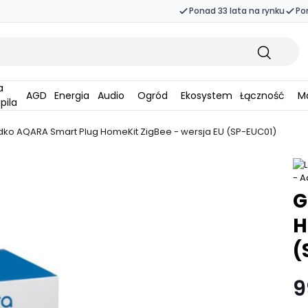
Ponad 33 lata na rynku
Po
AGD
Energia
Audio
Ogród
Ekosystem
Łączność
Ma
pila
dko AQARA Smart Plug HomeKit ZigBee - wersja EU (SP-EUC01)
G
H
(
9