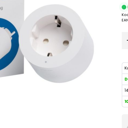
Kod
EA
K
D
1
1