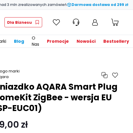
nad 3 mln zrealizowanych zamówień
Darmowa dostawa od 299 zł
Dla Biznesu
O
rki
Blog
Promocje
Nowości
Bestsellery
Nas
niazdko AQARA Smart Plug
omeKit ZigBee - wersja EU
SP-EUC01)
9,00 zł