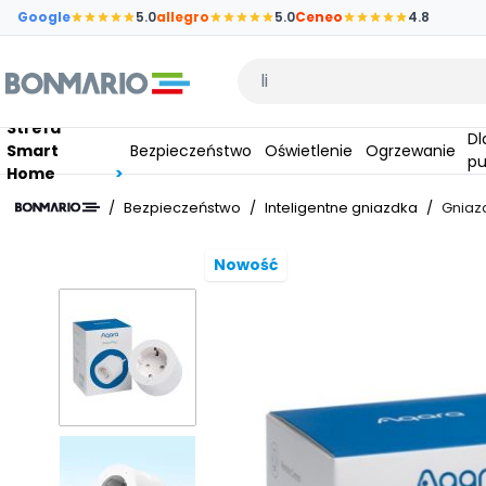
Przejdź do głównej zawartości strony
Google
5.0
allegro
5.0
Ceneo
4.8
Wpisz czego szukasz
Strefa
Dla
Smart
Bezpieczeństwo
Oświetlenie
Ogrzewanie
pu
Home
/
Bezpieczeństwo
/
Inteligentne gniazdka
/
Gniaz
Nowość