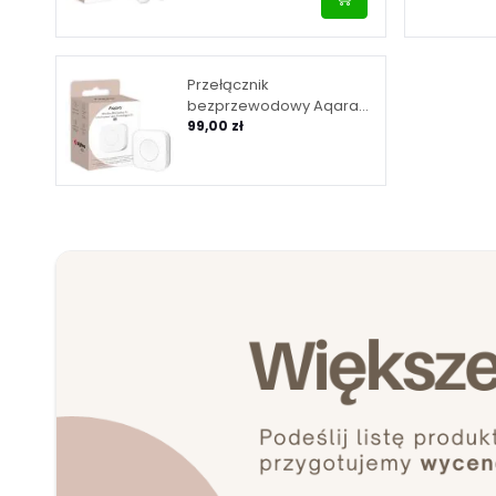
Przełącznik
bezprzewodowy Aqara
Wireless Mini Switch T1
99,00 zł
(WB-R02D)