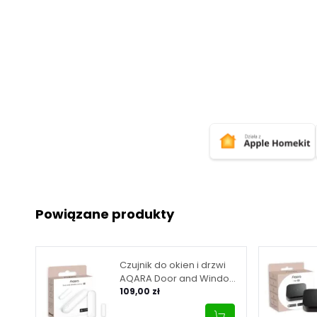
Powiązane produkty
Czujnik do okien i drzwi
AQARA Door and Window
Sensor P2 - biały (DW-
109,00 zł
S02D)