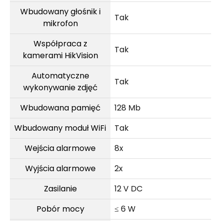
Wbudowany głośnik i
Tak
mikrofon
Współpraca z
Tak
kamerami HikVision
Automatyczne
Tak
wykonywanie zdjęć
Wbudowana pamięć
128 Mb
Wbudowany moduł WiFi
Tak
Wejścia alarmowe
8x
Wyjścia alarmowe
2x
Zasilanie
12 V DC
Pobór mocy
≤ 6 W