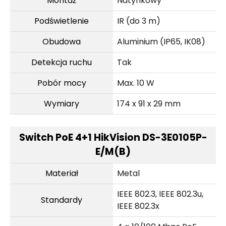
Montaż
Natynkowy
Podświetlenie
IR (do 3 m)
Obudowa
Aluminium (IP65, IK08)
Detekcja ruchu
Tak
Pobór mocy
Max. 10 W
Wymiary
174 x 91 x 29 mm
Switch PoE 4+1 HikVision DS-3E0105P-
E/M(B)
Materiał
Metal
IEEE 802.3, IEEE 802.3u,
Standardy
IEEE 802.3x