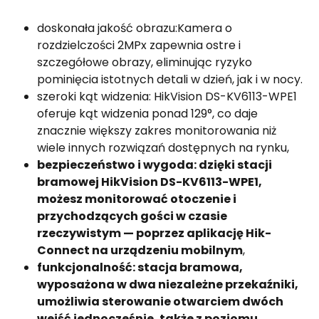
doskonała jakość obrazu:Kamera o
rozdzielczości 2MPx zapewnia ostre i
szczegółowe obrazy, eliminując ryzyko
pominięcia istotnych detali w dzień, jak i w nocy.
szeroki kąt widzenia: HikVision DS-KV6113-WPE1
oferuje kąt widzenia ponad 129°, co daje
znacznie większy zakres monitorowania niż
wiele innych rozwiązań dostępnych na rynku,
bezpieczeństwo i wygoda: dzięki stacji
bramowej HikVision DS-KV6113-WPE1,
możesz monitorować otoczenie i
przychodzących gości w czasie
rzeczywistym — poprzez aplikację Hik-
Connect na urządzeniu mobilnym
,
funkcjonalność: stacja bramowa,
wyposażona w dwa niezależne przekaźniki,
umożliwia sterowanie otwarciem dwóch
wejść jednocześnie, także z poziomu