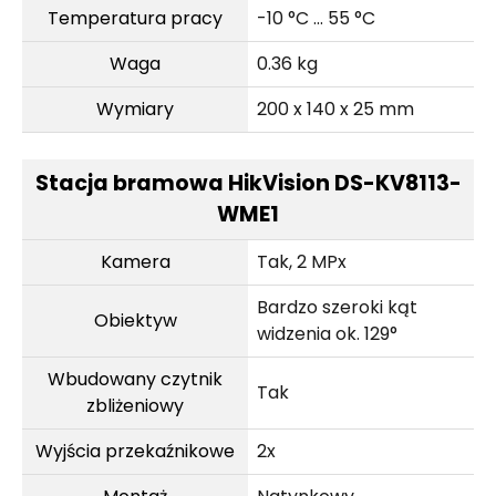
Temperatura pracy
-10 °C ... 55 °C
Waga
0.36 kg
Wymiary
200 x 140 x 25 mm
Stacja bramowa HikVision DS-KV8113-
WME1
Kamera
Tak, 2 MPx
Bardzo szeroki kąt
Obiektyw
widzenia ok. 129°
Wbudowany czytnik
Tak
zbliżeniowy
Wyjścia przekaźnikowe
2x