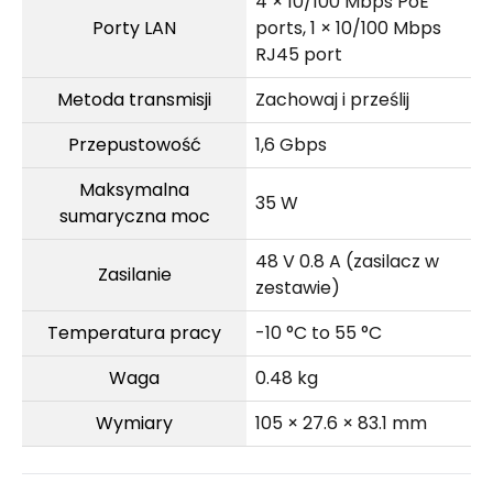
4 × 10/100 Mbps PoE
Porty LAN
ports, 1 × 10/100 Mbps
RJ45 port
Metoda transmisji
Zachowaj i prześlij
Przepustowość
1,6 Gbps
Maksymalna
35 W
sumaryczna moc
48 V 0.8 A (zasilacz w
Zasilanie
zestawie)
Temperatura pracy
-10 °C to 55 °C
Waga
0.48 kg
Wymiary
105 × 27.6 × 83.1 mm