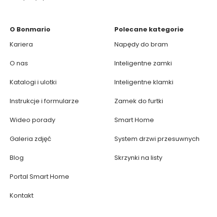
O Bonmario
Polecane kategorie
Kariera
Napędy do bram
O nas
Inteligentne zamki
Katalogi i ulotki
Inteligentne klamki
Instrukcje i formularze
Zamek do furtki
Wideo porady
Smart Home
Galeria zdjęć
System drzwi przesuwnych
Blog
Skrzynki na listy
Portal Smart Home
Kontakt