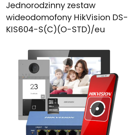
Jednorodzinny zestaw
wideodomofony HikVision DS-
KIS604-S(C)(O-STD)/eu