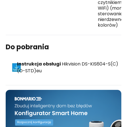
czytnikiem li
WiFi) (monta
sterowanie e
nierdzewna V
kolorów)
Do pobrania
Instrukcja obsługi
Hikvision DS-KIS604-S(C)
(O-STD)eu