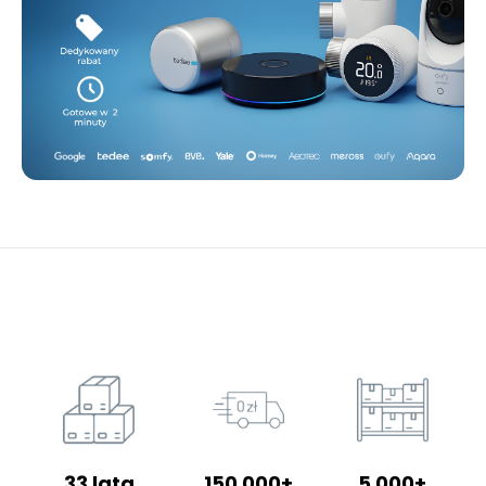
33 lata
150 000+
5 000+