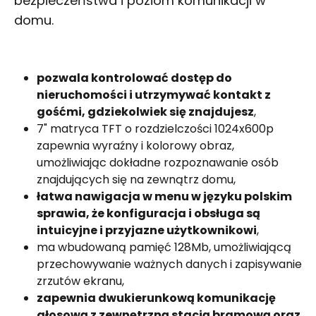
bezpieczeństwa i poziom komunikacji w
domu.
pozwala kontrolować dostęp do
nieruchomości i utrzymywać kontakt z
gośćmi, gdziekolwiek się znajdujesz
,
7" matryca TFT o rozdzielczości 1024x600p
zapewnia wyraźny i kolorowy obraz,
umożliwiając dokładne rozpoznawanie osób
znajdujących się na zewnątrz domu,
łatwa nawigacja w menu w języku polskim
sprawia, że konfiguracja i obsługa są
intuicyjne i przyjazne użytkownikowi
,
ma wbudowaną pamięć 128Mb, umożliwiającą
przechowywanie ważnych danych i zapisywanie
zrzutów ekranu,
zapewnia dwukierunkową komunikację
głosową z zewnętrzną stacją bramową oraz