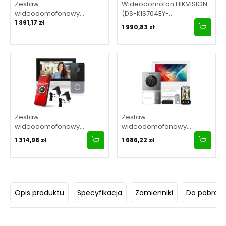
Zestaw
Wideodomofon HIKVISION
wideodomofonowy
(DS-KIS704EY-
HIKVISION (DS-KIS703Y-P)
1 391,17 zł
ACW2/Aluminium)
1 990,83 zł
Zestaw
Zestaw
wideodomofonowy
wideodomofonowy
Hikvision DS-KIS603-P(C)
Hikvision 2-wire (DS-
1 314,98 zł
1 686,22 zł
KIS705EY)
Opis produktu
Specyfikacja
Zamienniki
Do pobrani