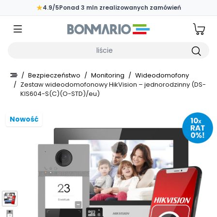
Przejdź do głównej zawartości strony
★
4.9/5
Ponad 3 mln zrealizowanych zamówień
Wpisz czego szukasz
/
Bezpieczeństwo
/
Monitoring
/
Wideodomofony
/
Zestaw wideodomofonowy HikVision – jednorodzinny (DS-
KIS604-S(C)(O-STD)/eu)
Nowość