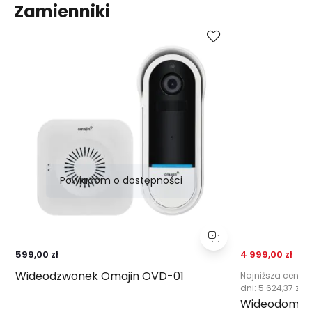
Zamienniki
Porównaj
Powiadom o dostępności
Cena prom
N
5 
599,00 zł
4 999,00 zł
Wideodzwonek Omajin OVD-01
Najniższa cena z
dni:
5 624,37 zł
Wideodomofon