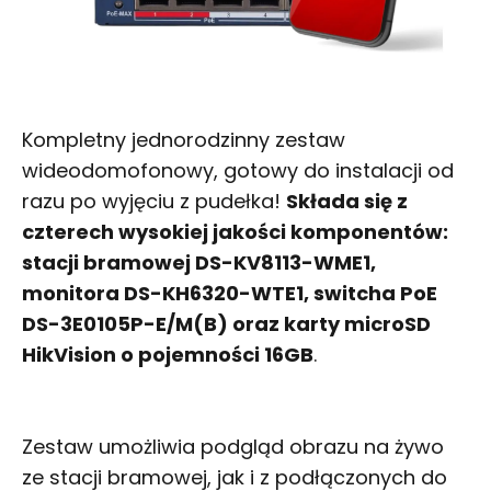
Kompletny jednorodzinny zestaw
wideodomofonowy, gotowy do instalacji od
razu po wyjęciu z pudełka!
Składa się z
czterech wysokiej jakości komponentów:
stacji bramowej DS-KV8113-WME1,
monitora DS-KH6320-WTE1, switcha PoE
DS-3E0105P-E/M(B) oraz karty microSD
HikVision o pojemności 16GB
.
Zestaw umożliwia podgląd obrazu na żywo
ze stacji bramowej, jak i z podłączonych do