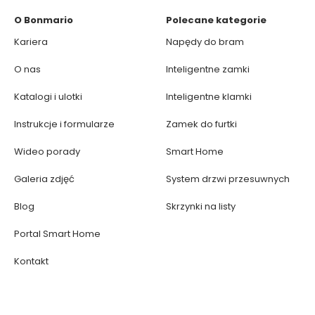
O Bonmario
Polecane kategorie
Kariera
Napędy do bram
O nas
Inteligentne zamki
Katalogi i ulotki
Inteligentne klamki
Instrukcje i formularze
Zamek do furtki
Wideo porady
Smart Home
Galeria zdjęć
System drzwi przesuwnych
Blog
Skrzynki na listy
Portal Smart Home
Kontakt