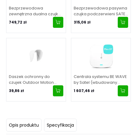
Bezprzewodowa
Bezprzewodowa pasywna
zewnętrzna dualna czujka
czujka podczerwieni SATEL
kurtynowa SATEL BE WAVE
BE WAVE Motion Detector
749,72 zł
315,06 zł
Outdoor Curtain Detector
APD-200
AOCD-260
Daszek ochronny do
Centrala systemu BE WAVE
czujek Outdoor Motion
by Satel (wbudowany
Detector SATEL BE WAVE
moduł GSM, zasilanie 9-28
39,86 zł
1 607,46 zł
HOOD C
V DC) Smart HUB Plus LV
Opis produktu
Specyfikacja