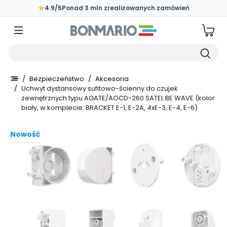
Przejdź do głównej zawartości strony
★
4.9/5
Ponad 3 mln zrealizowanych zamówień
Wpisz czego szukasz
/
Bezpieczeństwo
/
Akcesoria
/
Uchwyt dystansowy sufitowo-ścienny do czujek
zewnętrznych typu AGATE/AOCD-260 SATEL BE WAVE (kolor
biały, w komplecie: BRACKET E-1, E-2A, 4xE-3, E-4, E-6)
Nowość