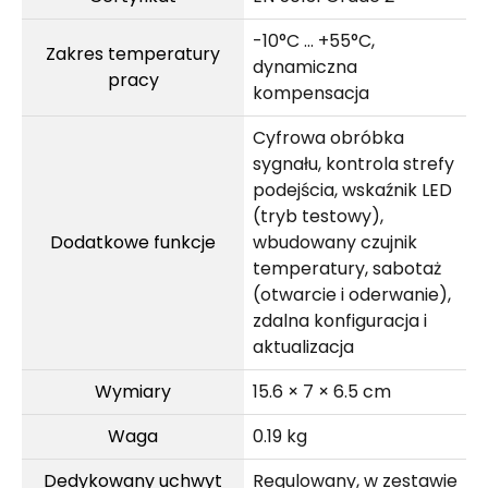
-10°C … +55°C,
Zakres temperatury
dynamiczna
pracy
kompensacja
Cyfrowa obróbka
sygnału, kontrola strefy
podejścia, wskaźnik LED
(tryb testowy),
Dodatkowe funkcje
wbudowany czujnik
temperatury, sabotaż
(otwarcie i oderwanie),
zdalna konfiguracja i
aktualizacja
Wymiary
15.6 × 7 × 6.5 cm
Waga
0.19 kg
Dedykowany uchwyt
Regulowany, w zestawie