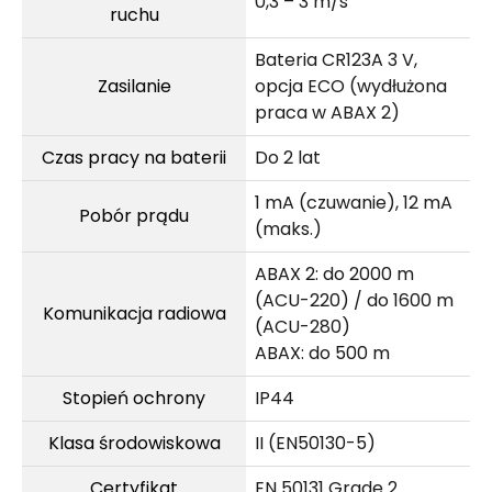
0,3 – 3 m/s
ruchu
Bateria CR123A 3 V,
Zasilanie
opcja ECO (wydłużona
praca w ABAX 2)
Czas pracy na baterii
Do 2 lat
1 mA (czuwanie), 12 mA
Pobór prądu
(maks.)
ABAX 2: do 2000 m
(ACU-220) / do 1600 m
Komunikacja radiowa
(ACU-280)
ABAX: do 500 m
Stopień ochrony
IP44
Klasa środowiskowa
II (EN50130-5)
Certyfikat
EN 50131 Grade 2