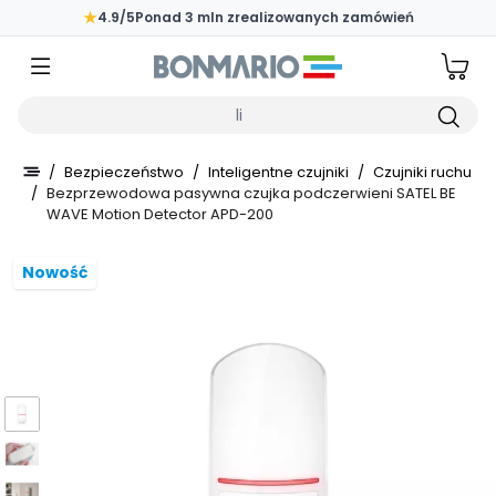
Przejdź do głównej zawartości strony
★
4.9/5
Ponad 3 mln zrealizowanych zamówień
Wpisz czego szukasz
/
Bezpieczeństwo
/
Inteligentne czujniki
/
Czujniki ruchu
/
Bezprzewodowa pasywna czujka podczerwieni SATEL BE
WAVE Motion Detector APD-200
Nowość