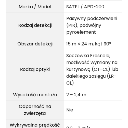
Marka / Model
SATEL / APD-200
Pasywny podczerwieni
Rodzaj detekcji
(PIR), podwójny
pyroelement
Obszar detekcji
15 m × 24 m, kąt 90°
Soczewka Fresnela,
możliwość wymiany na
Rodzaj optyki
kurtynową (CT-CL) lub
dalekiego zasięgu (LR-
CL)
Wysokość montażu
2 – 2,4 m
Odporność na
Nie
zwierzęta
Wykrywalna prędkość