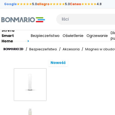
Przejdź do głównej zawartości strony
Google
5.0
allegro
5.0
Ceneo
4.8
Wpisz czego szukasz
Strefa
Dla
Smart
Bezpieczeństwo
Oświetlenie
Ogrzewanie
pu
Home
/
Bezpieczeństwo
/
Akcesoria
/
Magnes w obudowi
Nowość