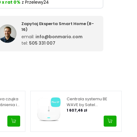
0 x rat 0%
z Przelewy24
Zapytaj Eksperta Smart Home (8-
16)
email:
info@bonmario.com
tel:
505 331 007
a czujka
Centrala systemu BE
śnienia i
WAVE by Satel
TEL BE
(wbudowany moduł GSM,
1 607,46 zł
ulti Sensor
zasilanie 9-28 V DC)
Smart HUB Plus LV