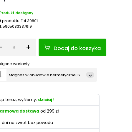
Produkt dostępny
 produktu:
114.30801
N:
5905033337619
-
+
Dodaj do koszyka
Ilość
tępne warianty
Magnes w obudowie hermetycznej SATEL BE WAVE - szary OPXM GY
Magnes w obudowie hermetycznej SATEL BE WAVE - czarny OPXM B
up teraz, wyślemy:
dzisiaj!
armowa dostawa
od 299 zł
4 dni na zwrot bez powodu