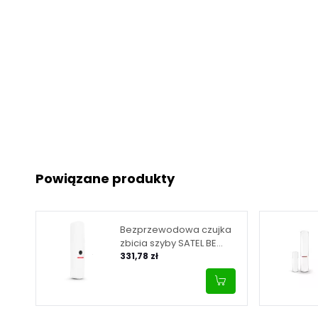
Powiązane produkty
Bezprzewodowa czujka
zbicia szyby SATEL BE
WAVE - biała Glass Break
331,78 zł
Detector AGD-200 ABAX2