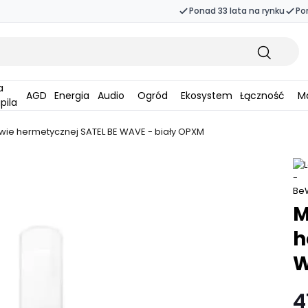
Ponad 33 lata na rynku
Po
AGD
Energia
Audio
Ogród
Ekosystem
Łączność
Ma
pila
e hermetycznej SATEL BE WAVE - biały OPXM
M
h
W
4