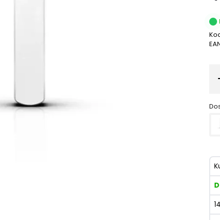
Kod
EA
Dos
K
D
1