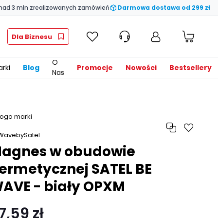
nad 3 mln zrealizowanych zamówień
Darmowa dostawa od 299 zł
Dla Biznesu
O
rki
Blog
Promocje
Nowości
Bestsellery
Nas
agnes w obudowie
ermetycznej SATEL BE
AVE - biały OPXM
7,59 zł