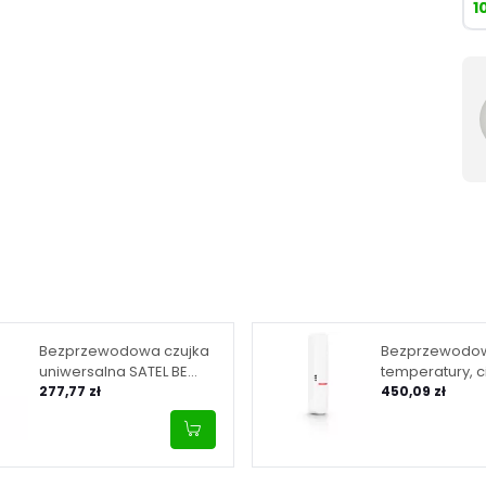
1
Bezprzewodowa czujka
Bezprzewodow
uniwersalna SATEL BE
temperatury, ci
WAVE - biały Multipurpose
277,77 zł
wilgotności SA
450,09 zł
Detector AXD-200
WAVE - biała M
ATPH-200