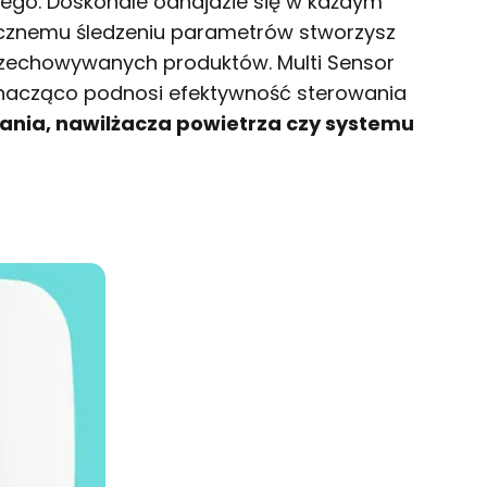
znego. Doskonale odnajdzie się w każdym
tycznemu śledzeniu parametrów stworzysz
 przechowywanych produktów. Multi Sensor
 znacząco podnosi efektywność sterowania
wania, nawilżacza powietrza czy systemu