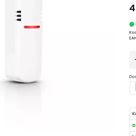
4
Kod
EA
Dos
K
D