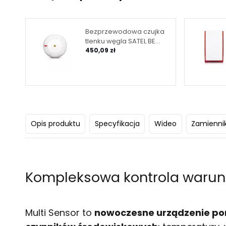
Bezprzewodowa czujka
tlenku węgla SATEL BE
WAVE Carbon Monoxide
450,09 zł
Detector ACMD-200
Opis produktu
Specyfikacja
Wideo
Zamiennik
Kompleksowa kontrola warun
Multi Sensor to
nowoczesne urządzenie p