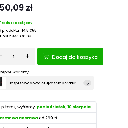
50,09 zł
Produkt dostępny
 produktu:
114.51355
N:
5905033338180
-
+
Dodaj do koszyka
Ilość
tępne warianty
Bezprzewodowa czujka temperatury, ciśnienia i wilgotności SATEL BE WAVE - ciemnoszara Multi Sensor DG ATPH-200
Bezprzewodowa czujka temperatury, ciśnienia i wilgotności SATEL BE WAVE - brązowa Multi Sensor BR ATPH-200
up teraz, wyślemy:
poniedziałek, 10 sierpnia
armowa dostawa
od 299 zł