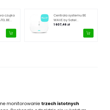
a czujka
Centrala systemu BE
TEL BE
WAVE by Satel
ultipurpose
(wbudowany moduł GSM,
1 607,46 zł
200
zasilanie 9-28 V DC)
Smart HUB Plus LV
eżne monitorowanie
trzech istotnych