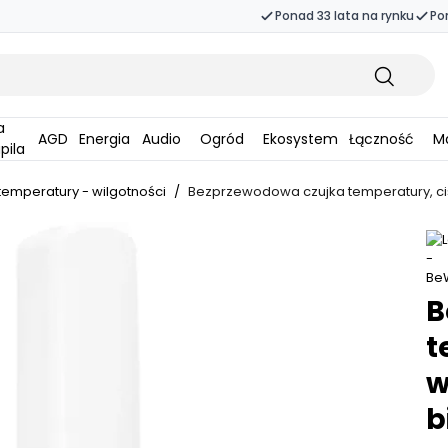
Ponad 33 lata na rynku
Po
AGD
Energia
Audio
Ogród
Ekosystem
Łączność
Ma
pila
 temperatury - wilgotności
/
Bezprzewodowa czujka temperatury, ciśn
B
t
w
b