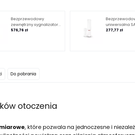
Bezprzewodowy
Bezprzewodow
zewnętrzny sygnalizator
uniwersalna SA
akustyczno-optyczny
576,76 zł
WAVE - biały M
277,77 zł
SATEL BE WAVE Outdoor
Detector AXD-
Siren R ASP-200 R AB
i
Do pobrania
ków otoczenia
omiarowe
, które pozwala na jednoczesne i niezal