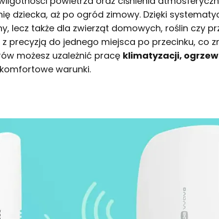
 wilgotności powietrza oraz ciśnienia atmosferyc
lnię dziecka, aż po ogród zimowy. Dzięki systema
iny, lecz także dla zwierząt domowych, roślin czy
z precyzją do jednego miejsca po przecinku, co
rów możesz uzależnić pracę
klimatyzacji, ogrze
 komfortowe warunki.