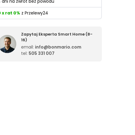
4 dni na zwrot bez powodu
0 x rat 0%
z Przelewy24
Zapytaj Eksperta Smart Home (8-
16)
email:
info@bonmario.com
tel:
505 331 007