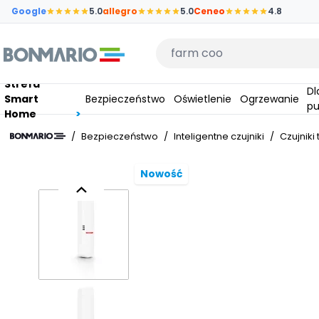
Przejdź do głównej zawartości strony
Google
5.0
allegro
5.0
Ceneo
4.8
Wpisz czego szukasz
Strefa
Dla
Smart
Bezpieczeństwo
Oświetlenie
Ogrzewanie
pu
Home
/
Bezpieczeństwo
/
Inteligentne czujniki
/
Czujniki
Nowość