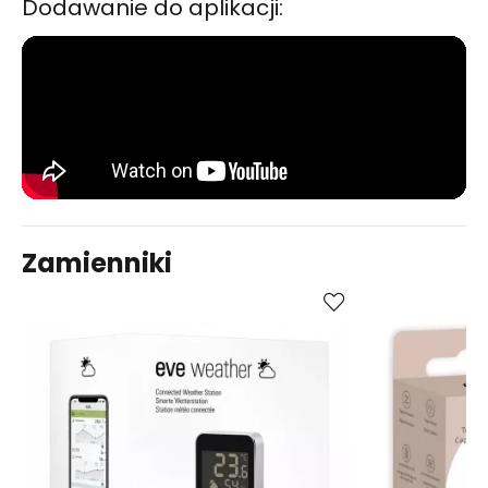
Dodawanie do aplikacji:
Zamienniki
Kup
Porównaj