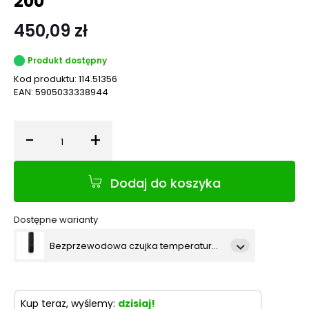
200
450,09 zł
Produkt dostępny
Kod produktu:
114.51356
EAN:
5905033338944
-
+
Ilość
Dodaj do koszyka
Dostępne warianty
Bezprzewodowa czujka temperatury, ciśnienia i wilgotności SATEL BE WAVE - ciemnoszara Multi Sensor DG ATPH-200
Bezprzewodowa czujka temperatury, ciśnienia i wilgotności SATEL BE WAVE - biała Multi Sensor ATPH-200
Kup teraz, wyślemy:
dzisiaj!