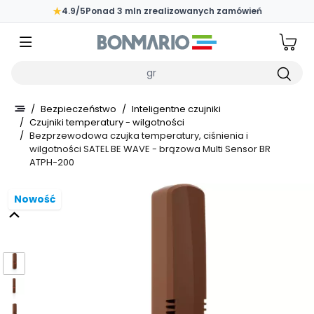
Przejdź do głównej zawartości strony
★
4.9/5
Ponad 3 mln zrealizowanych zamówień
Wpisz czego szukasz
/
Bezpieczeństwo
/
Inteligentne czujniki
/
Czujniki temperatury - wilgotności
/
Bezprzewodowa czujka temperatury, ciśnienia i
wilgotności SATEL BE WAVE - brązowa Multi Sensor BR
ATPH-200
Nowość