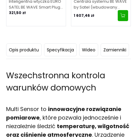
Inteligentna wtyczka EURO
Centrala systemu BE WAVE
SATEL BE WAVE Smart Plug E
by Satel (wbudowany
W ASW-200 E-W
321,50 zł
moduł GSM, zasilanie 9-28
1 607,46 zł
V DC) Smart HUB Plus LV
Opis produktu
Specyfikacja
Wideo
Zamienniki
D
Wszechstronna kontrola
warunków domowych
Multi Sensor to
innowacyjne rozwiązanie
pomiarowe
, które pozwala jednocześnie i
niezależnie śledzić
temperaturę, wilgotność
oraz ciśnienie atmosferyczne
. Urządzenie