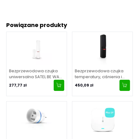
Powiązane produkty
Bezprzewodowa czujka
Bezprzewodowa czujka
uniwersalna SATEL BE WAVE
temperatury, ciśnienia i
- biały Multipurpose
wilgotności SATEL BE WAVE
277,77 zł
450,09 zł
Detector AXD-200
- ciemnoszara Multi Sensor
DG ATPH-200