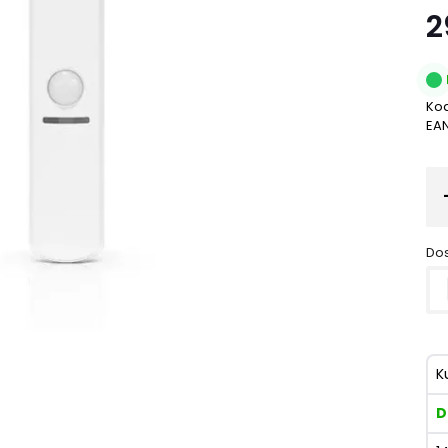
2
Kod
EA
Dos
K
D