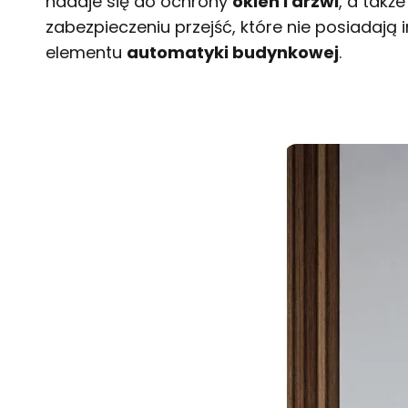
nadaje się do ochrony
okien i drzwi
, a takż
zabezpieczeniu przejść, które nie posiadają
elementu
automatyki budynkowej
.