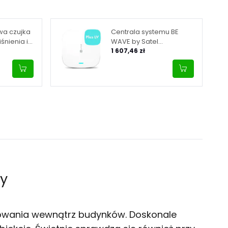
a czujka
Centrala systemu BE
śnienia i
WAVE by Satel
TEL BE
(wbudowany moduł GSM,
1 607,46 zł
ulti Sensor
zasilanie 9-28 V DC)
Smart HUB Plus LV
my
sowania wewnątrz budynków. Doskonale