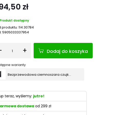
94,50 zł
Produkt dostępny
 produktu:
114.30784
N:
5905033337954
-
+
Dodaj do koszyka
Ilość
tępne warianty
Bezprzewodowa ciemnoszara czujka kurtynowa SATEL BE WAVE Curtain Detector ACD-220 DG
up teraz, wyślemy:
jutro!
armowa dostawa
od 299 zł