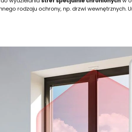
e do wydzielania
stref specjalnie chronionych
w ob
 innego rodzaju ochrony, np. drzwi wewnętrznych. U