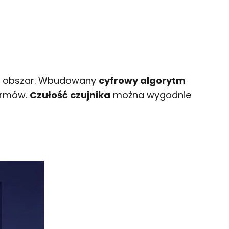
ny obszar. Wbudowany
cyfrowy algorytm
armów.
Czułość czujnika
można wygodnie