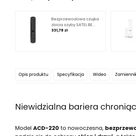
Bezprzewodowa czujka
zbicia szyby SATEL BE
WAVE - ciemnoszara
331,78 zł
Glass Break Detector DG
AGD-200 DG
Opis produktu
Specyfikacja
Wideo
Zamiennik
Niewidzialna bariera chronią
Model
ACD-220
to nowoczesna,
bezprzewo