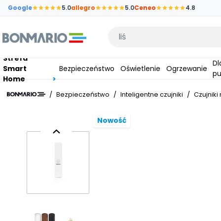
Przejdź do głównej zawartości strony
Google
5.0
allegro
5.0
Ceneo
4.8
Wpisz czego szukasz
Strefa
Dla
Smart
Bezpieczeństwo
Oświetlenie
Ogrzewanie
pu
Home
/
Bezpieczeństwo
/
Inteligentne czujniki
/
Czujniki
Nowość