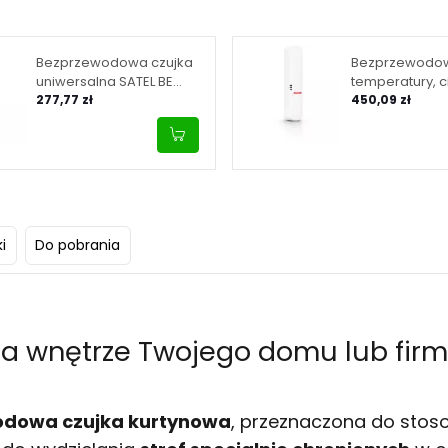
Bezprzewodowa czujka
Bezprzewodow
uniwersalna SATEL BE
temperatury, ci
WAVE - biały Multipurpose
277,77 zł
wilgotności SA
450,09 zł
Detector AXD-200
WAVE - biała M
ATPH-200
i
Do pobrania
ca wnętrze Twojego domu lub fir
dowa czujka kurtynowa
, przeznaczona do sto