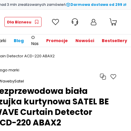
nad 3 mln zrealizowanych zamówień
Darmowa dostawa od 299 zł
Dla Biznesu
O
rki
Blog
Promocje
Nowości
Bestsellery
Nas
tain Detector ACD-220 ABAX2
ezprzewodowa biała
zujka kurtynowa SATEL BE
AVE Curtain Detector
CD-220 ABAX2