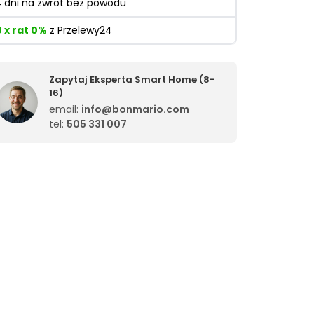
4 dni na zwrot bez powodu
0 x rat 0%
z Przelewy24
Zapytaj Eksperta Smart Home (8-
16)
email:
info@bonmario.com
tel:
505 331 007