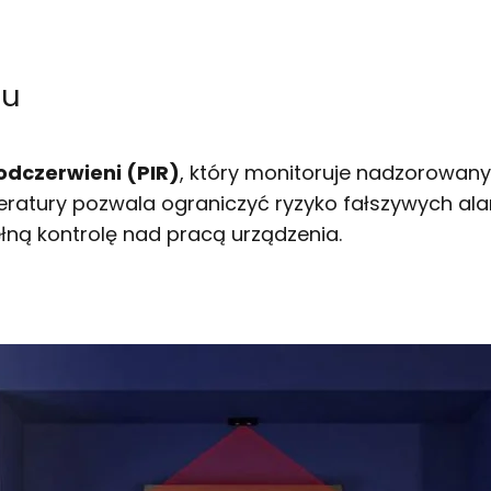
hu
dczerwieni (PIR)
, który monitoruje nadzorowa
ratury pozwala ograniczyć ryzyko fałszywych al
łną kontrolę nad pracą urządzenia.