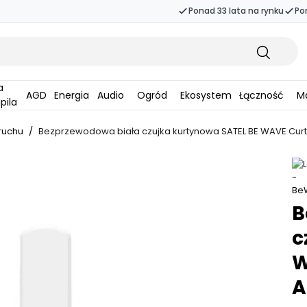
Ponad 33 lata na rynku
Po
AGD
Energia
Audio
Ogród
Ekosystem
Łączność
Ma
pila
 ruchu
/
Bezprzewodowa biała czujka kurtynowa SATEL BE WAVE Cur
B
c
W
A