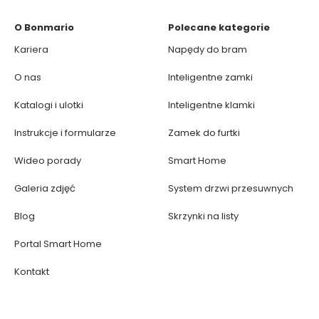
O Bonmario
Polecane kategorie
Kariera
Napędy do bram
O nas
Inteligentne zamki
Katalogi i ulotki
Inteligentne klamki
Instrukcje i formularze
Zamek do furtki
Wideo porady
Smart Home
Galeria zdjęć
System drzwi przesuwnych
Blog
Skrzynki na listy
Portal Smart Home
Kontakt