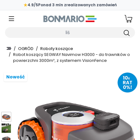
Przejdź do głównej zawartości strony
★
4.9/5
Ponad 3 mln zrealizowanych zamówień
Wpisz czego szukasz
/
OGRÓD
/
Roboty koszące
/
Robot koszący SEGWAY Navimow H3000 - do trawników o
powierzchni 3000m², z systemem VisionFence
Nowość