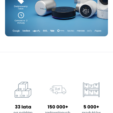
33 lata
150 000+
5 000+
na polskim
zadowolonych
produktów