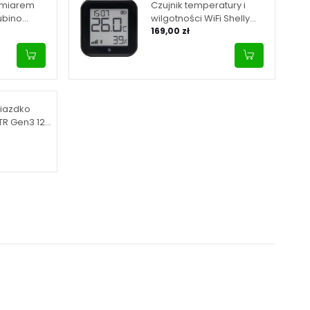
omiarem
Czujnik temperatury i
ubino
wilgotności WiFi Shelly
ał Z-Wave
H&T Gen3 (czarny)
169,00 zł
niazdko
MTR Gen3 12A
uetooth