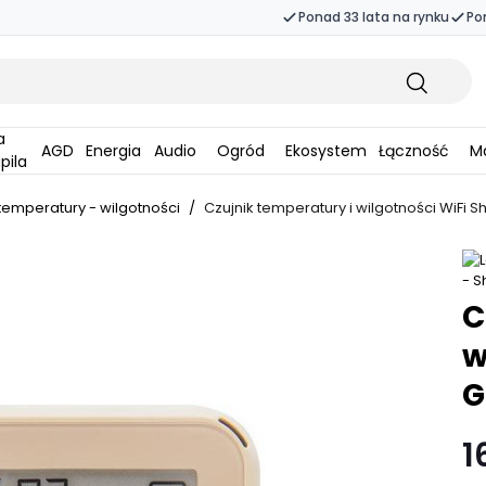
Ponad 33 lata na rynku
Po
AGD
Energia
Audio
Ogród
Ekosystem
Łączność
Ma
pila
 temperatury - wilgotności
/
Czujnik temperatury i wilgotności WiFi 
C
w
G
1