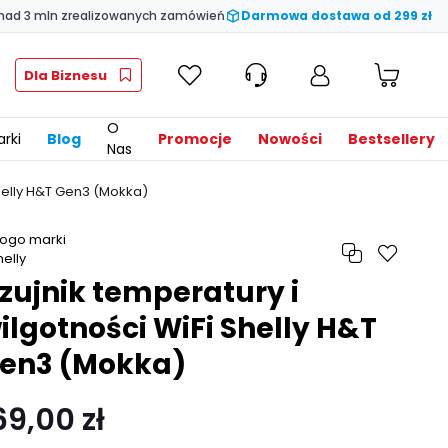
nad 3 mln zrealizowanych zamówień
Darmowa dostawa od 299 zł
Dla Biznesu
O
rki
Blog
Promocje
Nowości
Bestsellery
Nas
Shelly H&T Gen3 (Mokka)
zujnik temperatury i
ilgotności WiFi Shelly H&T
en3 (Mokka)
69,00 zł