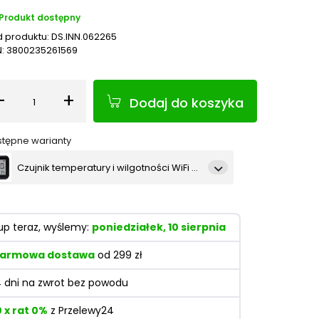
Produkt dostępny
 produktu:
DS.INN.062265
N:
3800235261569
-
+
Dodaj do koszyka
Ilość
tępne warianty
Czujnik temperatury i wilgotności WiFi Shelly H&T Gen3 (czarny)
Czujnik temperatury i wilgotności WiFi Shelly H&T Gen3 (biały)
up teraz, wyślemy:
poniedziałek, 10 sierpnia
Czujnik temperatury i wilgotności WiFi Shelly H&T Gen3 (Cielisty)
armowa dostawa
od 299 zł
4 dni na zwrot bez powodu
0 x rat 0%
z Przelewy24