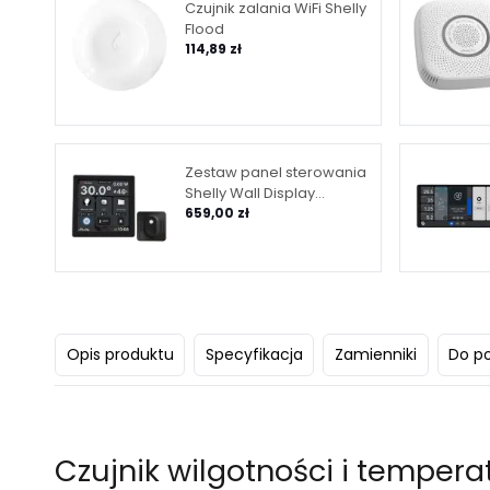
Czujnik zalania WiFi Shelly
Flood
114,89 zł
Zestaw panel sterowania
Shelly Wall Display
WiFi/BLU (czarny) + BLU
659,00 zł
H&T (czarny)
Opis produktu
Specyfikacja
Zamienniki
Do p
Czujnik wilgotności i tempera