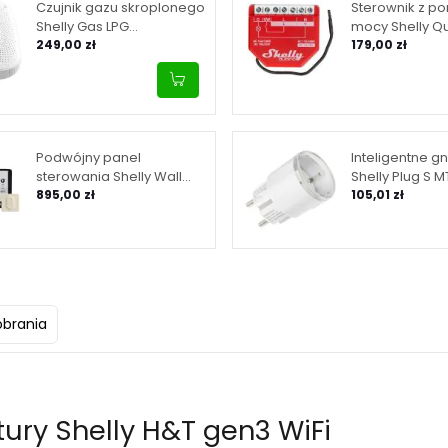
Czujnik gazu skroplonego
Sterownik z p
Shelly Gas LPG
mocy Shelly Q
WiFi|Bluetooth
249,00 zł
Wave1PM 1 kan
179,00 zł
Podwójny panel
Inteligentne g
sterowania Shelly Wall
Shelly Plug S 
Display X2 WiFi/BLU
895,00 zł
(biały) WiFi|Bl
105,01 zł
(srebrny) + BLU H&T ivory
obrania
tury Shelly H&T gen3 WiFi