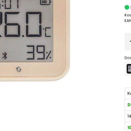
Kod
EA
Dos
K
D
1
1