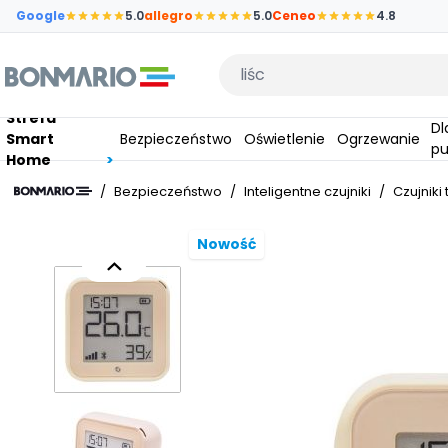
Przejdź do głównej zawartości strony
Google
5.0
allegro
5.0
Ceneo
4.8
Wpisz czego szukasz
Strefa
Dla
Smart
Bezpieczeństwo
Oświetlenie
Ogrzewanie
pu
Home
/
Bezpieczeństwo
/
Inteligentne czujniki
/
Czujniki
Nowość