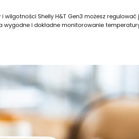
ry i wilgotności Shelly H&T Gen3 możesz regulować
a wygodne i dokładne monitorowanie temperatury i