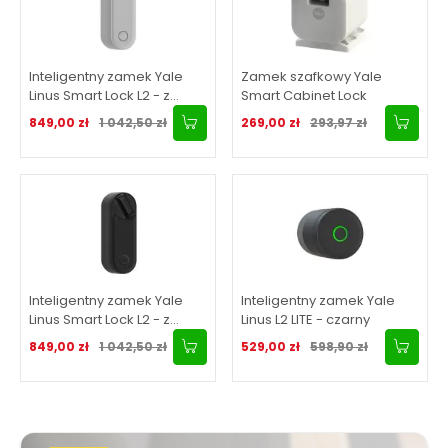
Inteligentny zamek Yale
Zamek szafkowy Yale
Linus Smart Lock L2 - z
Smart Cabinet Lock
wbudowanym Wi-Fi,
Cena promocyjna
Normalna cena
Cena promocyjna
Normalna cena
849,00 zł
1 042,50 zł
269,00 zł
293,97 zł
srebrny
Inteligentny zamek Yale
Inteligentny zamek Yale
Linus Smart Lock L2 - z
Linus L2 LITE - czarny
wbudowanym WiFi, czarny
Cena promocyjna
Normalna cena
Cena promocyjna
Normalna cena
849,00 zł
1 042,50 zł
529,00 zł
598,90 zł