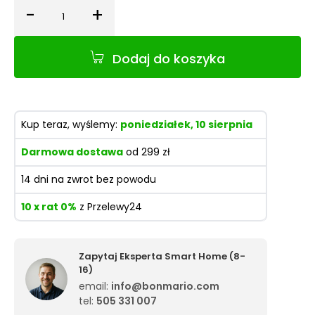
-
+
Ilość
Dodaj do koszyka
Kup teraz, wyślemy:
poniedziałek, 10 sierpnia
Darmowa dostawa
od 299 zł
14 dni na zwrot bez powodu
10 x rat 0%
z Przelewy24
Zapytaj Eksperta Smart Home (8-
16)
email:
info@bonmario.com
tel:
505 331 007