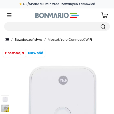
Przejdź do głównej zawartości strony
★
4.9/5
Ponad 3 mln zrealizowanych zamówień
Wpisz czego szukasz
/
Bezpieczeństwo
/
Mostek Yale ConnectX WiFi
Promocja
Nowość