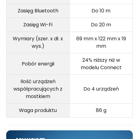
Zasięg Bluetooth
Do 10 m
Zasięg Wi-Fi
Do 20 m
Wymiary (szer. x dł. x
69 mm x 122 mm x 19
wys.)
mm
24% niższy niż w
Pobór energii
modelu Connect
Ilość urządzeń
współpracujących z
Do 4 urządzeń
mostkiem
Waga produktu
86 g