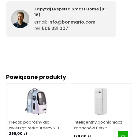
Zapytaj Eksperta Smart Home (8-
16)
email:
info@bonmario.com
tel:
505 331 007
Powiązane produkty
Plecak podróżny dla
Inteligentny pochłaniacz
zwierząt PetKit Breezy 2.0
zapachów Petkit
(Różowy)
299,00 zł
179,00 zł