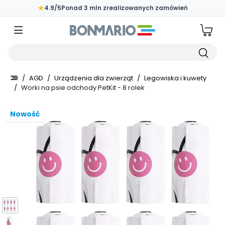
Przejdź do głównej zawartości strony
★
4.9/5
Ponad 3 mln zrealizowanych zamówień
Wpisz czego szukasz
/
AGD
/
Urządzenia dla zwierząt
/
Legowiska i kuwety
/
Worki na psie odchody PetKit - 8 rolek
Nowość