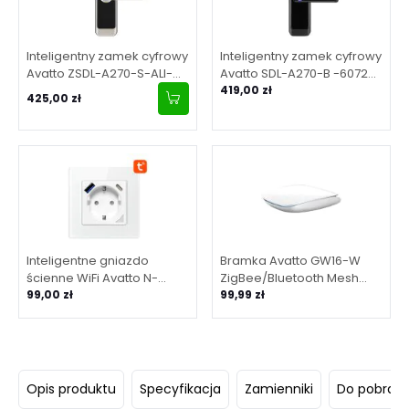
Inteligentny zamek cyfrowy
Inteligentny zamek cyfrowy
Avatto ZSDL-A270-S-ALI-
Avatto SDL-A270-B -6072
6072 ZigBee Srebrny
Wi-Fi Czarny
419,00 zł
425,00 zł
Inteligentne gniazdo
Bramka Avatto GW16-W
ścienne WiFi Avatto N-
ZigBee/Bluetooth Mesh
WOT10-USB-W USB i USB-C
99,00 zł
(Biała)
99,99 zł
TUYA – białe
Opis produktu
Specyfikacja
Zamienniki
Do pobrani