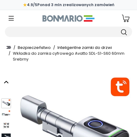
Przejdź do głównej zawartości strony
★
4.9/5
Ponad 3 mln zrealizowanych zamówień
Wpisz czego szukasz
/
Bezpieczeństwo
/
Inteligentne zamki do drzwi
/
Wkładka do zamka cyfrowego Avatto SDL-S1-S60 60mm
Srebrny