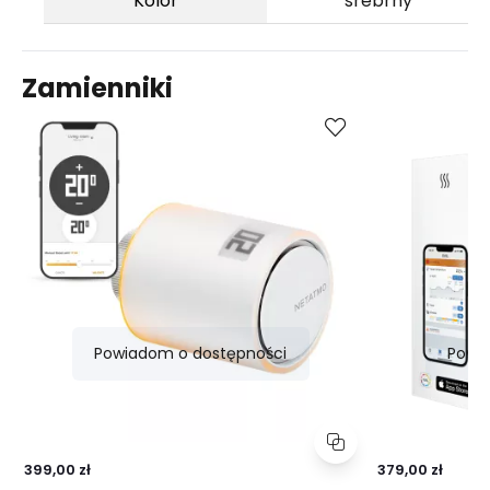
Kolor
srebrny
Zamienniki
Porównaj
Powiadom o dostępności
Powi
399,00 zł
379,00 zł