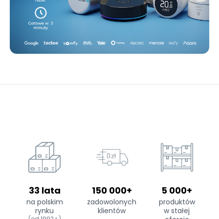
33 lata
150 000+
5 000+
na polskim
zadowolonych
produktów
rynku
klientów
w stałej
(od 1992 r.)