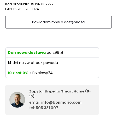
Kod produktu:
DS.INN.062722
EAN:
6976037361374
Powiadom mnie o dostępności
Darmowa dostawa
od 299 zł
14 dni na zwrot bez powodu
10 x rat 0%
z Przelewy24
Zapytaj Eksperta Smart Home (8-
16)
email:
info@bonmario.com
tel:
505 331 007