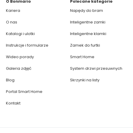
O Bonmario
Polecane kategorie
Kariera
Napędy do bram
O nas
Inteligentne zamki
Katalogi i ulotki
Inteligentne klamki
Instrukcje i formularze
Zamek do furtki
Wideo porady
Smart Home
Galeria zdjęć
System drzwi przesuwnych
Blog
Skrzynki na listy
Portal Smart Home
Kontakt