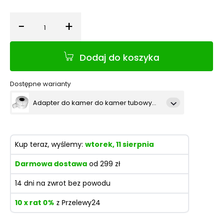
-
+
Ilość
Dodaj do koszyka
Dostępne warianty
Adapter do kamer do kamer tubowych i kopułowych HIKVISION (DS-1280ZJ-XS)
Adapter do kamer kopułowych HIKVISION (DS-1280ZJ-DM8) czarny
Kup teraz, wyślemy:
wtorek, 11 sierpnia
Adapter do kamer kopułowych HIKVISION (DS-1280ZJ-PT6)
Darmowa dostawa
od 299 zł
14 dni na zwrot bez powodu
10 x rat 0%
z Przelewy24