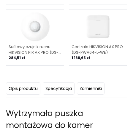
Sufitowy czujnik ruchu
Centrala HIKVISION AX PRO
HIKVISION PIR AX PRO (DS-
(DS-PWA64-L-WE)
PDCL12-EG2-WE)
284,51 zł
1 138,65 zł
Opis produktu
Specyfikacja
Zamienniki
Wytrzymała puszka
montażowa do kamer