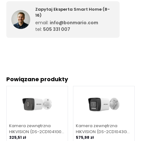
Zapytaj Eksperta Smart Home (8-
16)
email:
info@bonmario.com
tel:
505 331 007
Powiązane produkty
Kamera zewnętrzna
Kamera zewnętrzna
HIKVISION (DS-2CD1041G0-
HIKVISION (DS-2CD1043G2-
I/PL (2.8 mm))
325,51 zł
LIU(2.8mm) PL)
575,98 zł