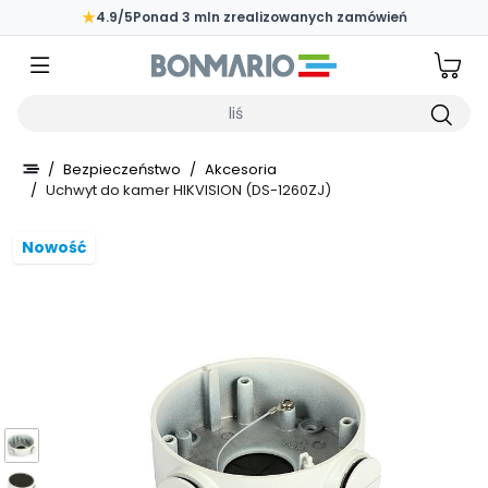
Przejdź do głównej zawartości strony
★
4.9/5
Ponad 3 mln zrealizowanych zamówień
Wpisz czego szukasz
/
Bezpieczeństwo
/
Akcesoria
/
Uchwyt do kamer HIKVISION (DS-1260ZJ)
Nowość