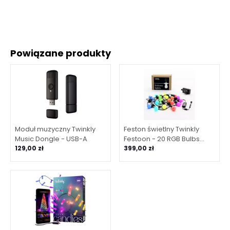
Powiązane produkty
Moduł muzyczny Twinkly
Feston świetlny Twinkly
Music Dongle - USB-A
Festoon - 20 RGB Bulbs
129,00 zł
String, czarny kabel
399,00 zł