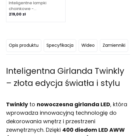
Inteligentne lampki
choinkowe -
świeczkiTwinkly Strings
219,00 zł
USB-C - 100 Candle-
shaped RGB LEDs, zielony
kabel
Opis produktu
Specyfikacja
Wideo
Zamienniki
Inteligentna Girlanda Twinkly
– złota edycja światła i stylu
Twinkly
to
nowoczesna girlanda LED
, która
wprowadza innowacyjną technologię do
dekorowania wnętrz i przestrzeni
zewnętrznych. Dzięki
400 diodom LED AWW