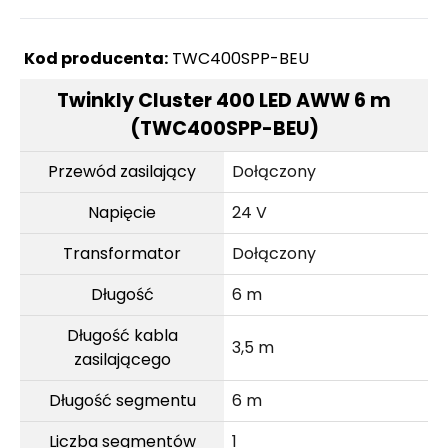
Kod producenta:
TWC400SPP-BEU
Twinkly Cluster 400 LED AWW 6 m
(TWC400SPP-BEU)
Przewód zasilający
Dołączony
Napięcie
24 V
Transformator
Dołączony
Długość
6 m
Długość kabla
3,5 m
zasilającego
Długość segmentu
6 m
Liczba segmentów
1