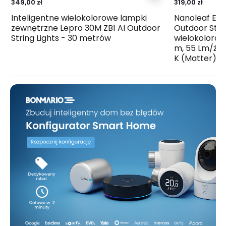
349,00 zł
319,00 zł
Inteligentne wielokolorowe lampki
Nanoleaf Ess
zewnętrzne Lepro 30M ZB1 AI Outdoor
Outdoor Stri
String Lights - 30 metrów
wielokolorow
m, 55 Lm/ża
K (Matter)