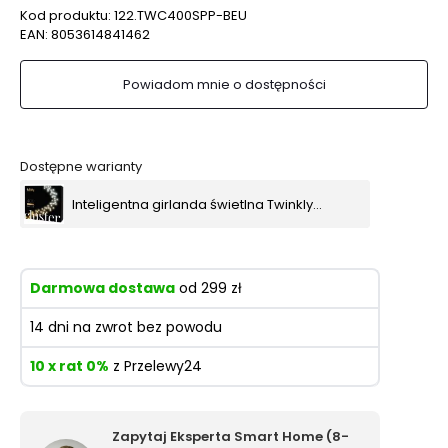
Kod produktu:
122.TWC400SPP-BEU
EAN:
8053614841462
Powiadom mnie o dostępności
Dostępne warianty
Inteligentna girlanda świetlna Twinkly Cluster 400 Led AWW 5x0,7 m czarny kabel
Darmowa dostawa
od 299 zł
14 dni na zwrot bez powodu
10 x rat 0%
z Przelewy24
Zapytaj Eksperta Smart Home (8-