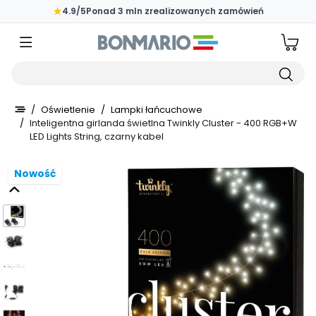
Przejdź do głównej zawartości strony
★
4.9/5
Ponad 3 mln zrealizowanych zamówień
Wpisz czego szukasz
/
Oświetlenie
/
Lampki łańcuchowe
/
Inteligentna girlanda świetlna Twinkly Cluster - 400 RGB+W
LED Lights String, czarny kabel
Nowość