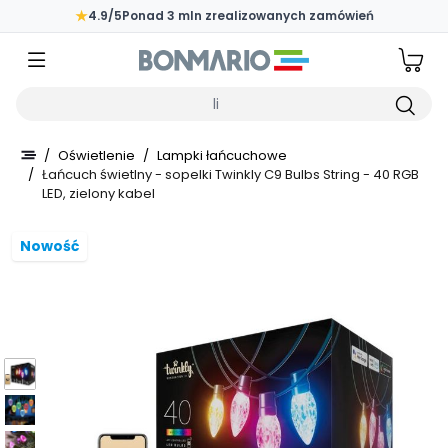
Przejdź do głównej zawartości strony
★
4.9/5
Ponad 3 mln zrealizowanych zamówień
Wpisz czego szukasz
/
Oświetlenie
/
Lampki łańcuchowe
/
Łańcuch świetlny - sopelki Twinkly C9 Bulbs String - 40 RGB
LED, zielony kabel
Nowość