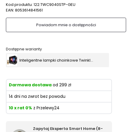
Kod produktu:
122.TWC9040STP-GEU
EAN:
8053614841561
Powiadom mnie o dostępności
Dostępne warianty
Inteligentne lampki choinkowe Twinkly C9 Bulbs String - 80 RGB LED, zielony kabel
Darmowa dostawa
od 299 zł
14 dni na zwrot bez powodu
10 x rat 0%
z Przelewy24
Zapytaj Eksperta Smart Home (8-