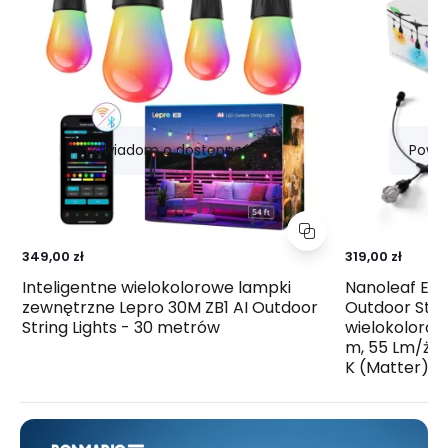
Powiadom o dostępności
Powi
349,00 zł
319,00 zł
Inteligentne wielokolorowe lampki
Nanoleaf Ess
zewnętrzne Lepro 30M ZB1 AI Outdoor
Outdoor Stri
String Lights - 30 metrów
wielokolorow
m, 55 Lm/ża
K (Matter)