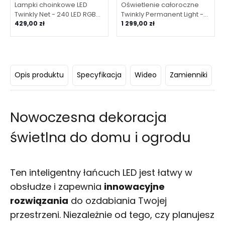
Lampki choinkowe LED
Oświetlenie całoroczne
Twinkly Net - 240 LED RGB
Twinkly Permanent Light -
perełki, 1.45x2.4 m,
429,00 zł
72 RGB biały przewód LED
1 299,00 zł
przezroczysty kabel
Opis produktu
Specyfikacja
Wideo
Zamienniki
Nowoczesna dekoracja
świetlna do domu i ogrodu
Ten inteligentny łańcuch LED jest łatwy w
obsłudze i zapewnia
innowacyjne
rozwiązania
do ozdabiania Twojej
przestrzeni. Niezależnie od tego, czy planujesz