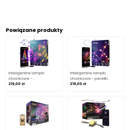
Powiązane produkty
Inteligentne lampki
Inteligentne lampki
choinkowe -
choinkowe - perełki
świeczkiTwinkly Strings
219,00 zł
Twinkly Strings USB-C - 100
219,00 zł
USB-C - 100 Candle-
Pearl-shaped RGB LEDs,
shaped RGB LEDs, zielony
zielony kabel
kabel