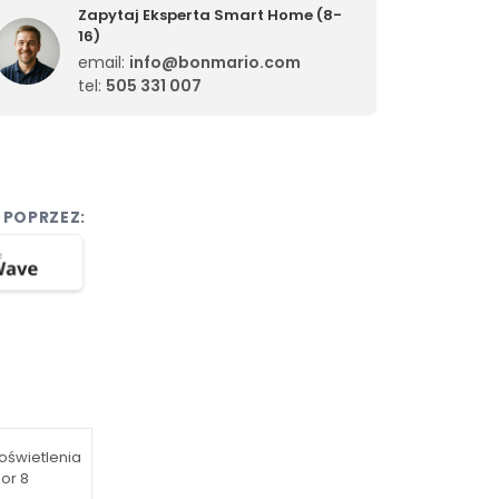
Zapytaj Eksperta Smart Home (8-
16)
email:
info@bonmario.com
tel:
505 331 007
Ę POPRZEZ:
 oświetlenia
or 8