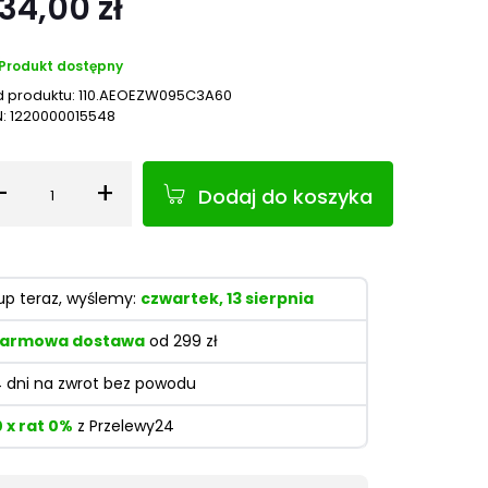
34,00 zł
Produkt dostępny
 produktu:
110.AEOEZW095C3A60
N:
1220000015548
-
+
Dodaj do koszyka
Ilość
up teraz, wyślemy:
czwartek, 13 sierpnia
armowa dostawa
od 299 zł
4 dni na zwrot bez powodu
0 x rat 0%
z Przelewy24