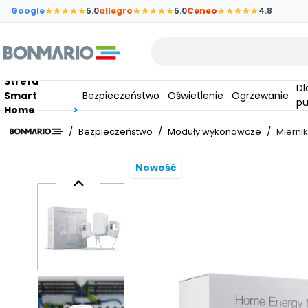
Przejdź do głównej zawartości strony
Google
5.0
allegro
5.0
Ceneo
4.8
Wpisz czego szukasz
Strefa
Dla
Smart
Bezpieczeństwo
Oświetlenie
Ogrzewanie
pu
Home
/
Bezpieczeństwo
/
Moduły wykonawcze
/
Mierni
Nowość