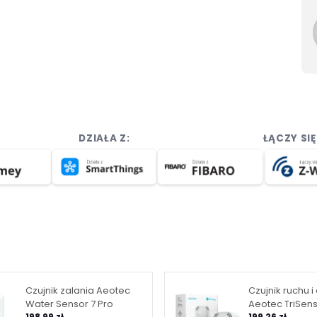
DZIAŁA Z:
ŁĄCZY SI
Czujnik zalania Aeotec
Czujnik ruchu i
Water Sensor 7 Pro
Aeotec TriSens
198,99 zł
199,26 zł