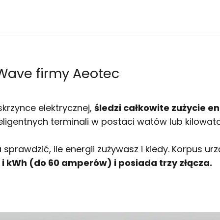
Z-Wave firmy Aeotec
 skrzynce elektrycznej,
śledzi całkowite zużycie e
teligentnych terminali w postaci watów lub kilowat
prawdzić, ile energii zużywasz i kiedy. Korpus ur
i kWh (do 60 amperów) i posiada trzy złącza.