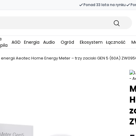
Ponad 33 lata na rynku
Po
AGD
Energia
Audio
Ogród
Ekosystem
Łączność
Ma
pila
k energii Aeotec Home Energy Meter – trzy zaciski GEN 5 (60A) ZW09
M
H
z
Z