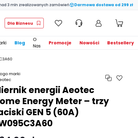
nad 3 mln zrealizowanych zamówień
Darmowa dostawa od 299 zł
Dla Biznesu
O
rki
Blog
Promocje
Nowości
Bestsellery
Nas
5C3A60
iernik energii Aeotec
ome Energy Meter – trzy
aciski GEN 5 (60A)
W095C3A60