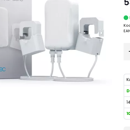
5
Kod
EA
K
D
1
1