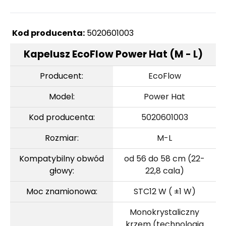
Kod producenta:
5020601003
Kapelusz EcoFlow Power Hat (M - L)
Producent:
EcoFlow
Model:
Power Hat
Kod producenta:
5020601003
Rozmiar:
M-L
Kompatybilny obwód
od 56 do 58 cm (22-
głowy:
22,8 cala)
Moc znamionowa:
STC12 W ( ±1 W)
Monokrystaliczny
krzem (technologia