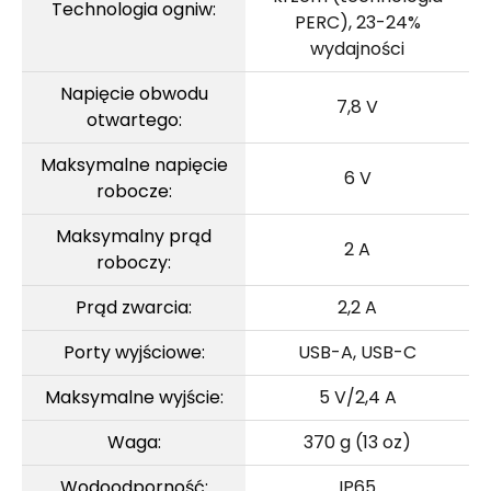
Technologia ogniw:
PERC), 23-24%
wydajności
Napięcie obwodu
7,8 V
otwartego:
Maksymalne napięcie
6 V
robocze:
Maksymalny prąd
2 A
roboczy:
Prąd zwarcia:
2,2 A
Porty wyjściowe:
USB-A, USB-C
Maksymalne wyjście:
5 V/2,4 A
Waga:
370 g (13 oz)
Wodoodporność:
IP65