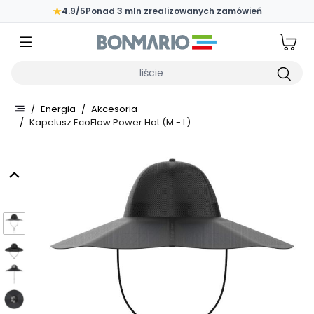
Przejdź do głównej zawartości strony
★
4.9/5
Ponad 3 mln zrealizowanych zamówień
Wpisz czego szukasz
/
Energia
/
Akcesoria
/
Kapelusz EcoFlow Power Hat (M - L)